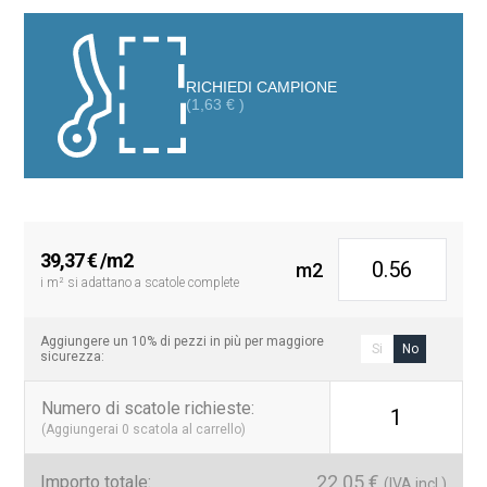
Con superficie R10/Classe 2, è ideale per ogni spazio della casa,
inclusi i patii.
RICHIEDI CAMPIONE
(
1,63
€
)
39,37
€
/m2
m2
i m² si adattano a scatole complete
Aggiungere un 10% di pezzi in più per maggiore
Si
No
sicurezza:
Numero di scatole richieste
:
1
(Aggiungerai
0
scatola al carrello)
22.05
€
Importo totale:
(IVA incl.)