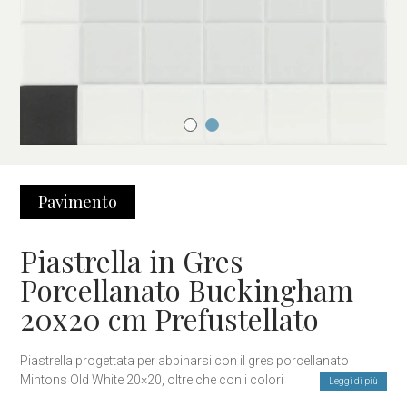
Pavimento
Piastrella in Gres
Porcellanato Buckingham
20x20 cm Prefustellato
Piastrella progettata per abbinarsi con il gres porcellanato
Mintons Old White 20×20, oltre che con i colori della collezione di
Leggi di più
rivestimenti Flat 7,5×30 e con la serie esagonale Exa.