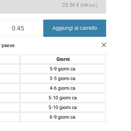
23.36
€
(IVA incl.)
Mini
Aggiungi al carrello
Brick
Ikon
Liso
Serie
r paese:
Revestimiento
Porcelánico
Giorni
Premium
5x15cm
5-9 giorni ca.
quantità
3-5 giorni ca.
4-6 giorni ca.
5-10 giorni ca.
5-10 giorni ca.
6-9 giorni ca.