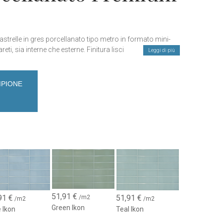
iastrelle in gres porcellanato tipo metro in formato mini-
pareti, sia interne che esterne. Finitura liscia e lucida che può
Leggi di più
nitura pillow della stessa serie, per decorare le pareti
paratamente. Disponibile in 5 colori moderni, ideali per
te in progetti residenziali, commerciali o di ospitalità, con
MPIONE
personalità unica.
51,91
€
91
€
51,91
€
/m2
/m2
/m2
Green Ikon
 Ikon
Teal Ikon