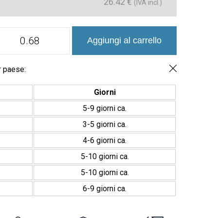
26.42
€
(IVA incl.)
Azulejo
Aggiungi al carrello
Porcelánico
Valencia
Palmar
20x20
r paese:
quantità
Giorni
5-9 giorni ca.
3-5 giorni ca.
4-6 giorni ca.
5-10 giorni ca.
5-10 giorni ca.
6-9 giorni ca.