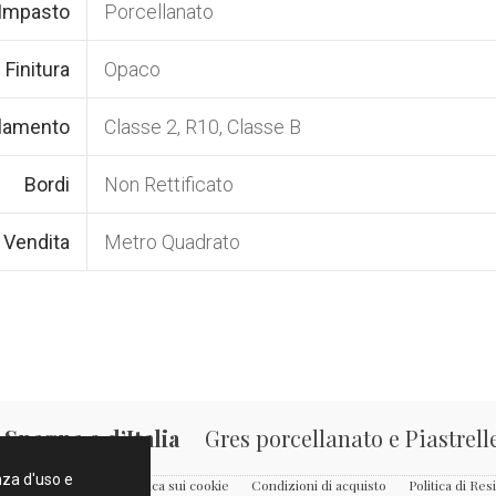
 Impasto
Porcellanato
Finitura
Opaco
olamento
Classe 2, R10, Classe B
Bordi
Non Rettificato
i Vendita
Metro Quadrato
Spagna e d’Italia
Gres porcellanato e Piastrell
enza d'uso e
Condizioni d’Uso
Politica sui cookie
Condizioni di acquisto
Politica di Res