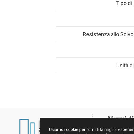
Tipo di
Resistenza allo Sciv
Unità d
Marmi di 
Usiamo i cookie per fornirti la miglior esperi
Aviso Legale e 