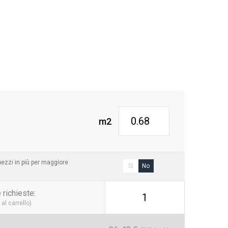
m2
ezzi in più per maggiore
Si
No
 richieste
:
1
al carrello)