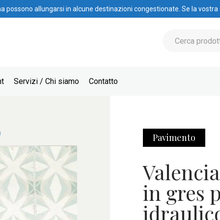
na possono allungarsi in alcune destinazioni congestionate. Se la vostra
nt
Servizi / Chi siamo
Contatto
0
Pavimento
Valencia
in gres 
idraulic