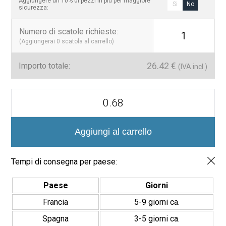
Aggiungere un 10% di pezzi in più per maggiore
Si
No
sicurezza:
Numero di scatole richieste
:
1
(Aggiungerai
0
scatola al carrello)
26.42
€
Importo totale:
(IVA incl.)
Azulejo
Porcelánico
Valencia
Turia
20x20cm
Aggiungi al carrello
quantità
Tempi di consegna per paese:
Paese
Giorni
Francia
5-9 giorni ca.
Spagna
3-5 giorni ca.