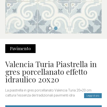
Pavimento
Valencia Turia Piastrella in
gres porcellanato effetto
idraulico 20x20
La piastrella in gres porcellanato Valencia Turia 20×20 cm
cattura l’essenza dei tradizionali pavimenti idraulici valenciani,
Leggi di più
combinando un design classico con la moderna durevolezza
del gres porcellanato. Ispirata ai motivi floreali della ceramica