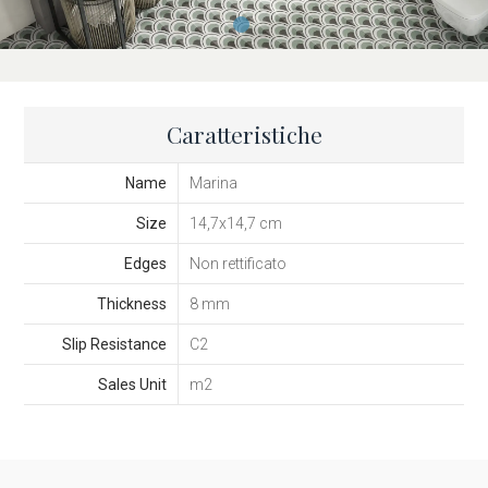
Caratteristiche
Name
Marina
Size
14,7x14,7 cm
Edges
Non rettificato
Thickness
8 mm
Slip Resistance
C2
Sales Unit
m2