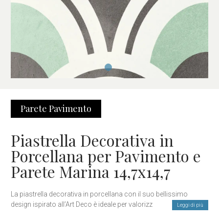
Parete
Pavimento
Piastrella Decorativa in
Porcellana per Pavimento e
Parete Marina 14,7x14,7
La piastrella decorativa in porcellana con il suo bellissimo
design ispirato all’Art Deco è ideale per valorizzare e decorare
Leggi di più
qualsiasi ambiente della casa o di un luogo pubblico.