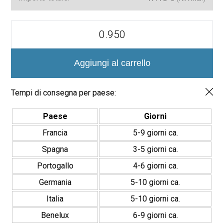
Decorative
Porcelain
Tile
for
Floor
Aggiungi al carrello
and
Wall
Marina
Tempi di consegna per paese:
14.7x14.7
quantità
Paese
Giorni
Francia
5-9 giorni ca.
Spagna
3-5 giorni ca.
Portogallo
4-6 giorni ca.
Germania
5-10 giorni ca.
Italia
5-10 giorni ca.
Benelux
6-9 giorni ca.