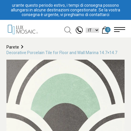
urante questo periodo estivo, i tempi di consegna possono
allungarsi in alcune destinazioni congestionate. Se la vostra
consegna è urgente, vi preghiamo di contattarci
0
Parete
Decorative Porcelain Tile for Floor and Wall Marina 14.7×14.7