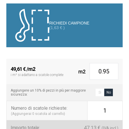
La sua pasta in porcellana e la sua smaltatura di alta qualità la
rendono perfetta per aggiungere un tocco unico e speciale al tuo
bagno o alla tua cucina grazie alla sua impermeabilità e
resistenza.
RICHIEDI CAMPIONE
(
1,63
€
)
49,61
€
/m2
m2
i m² si adattano a scatole complete
Aggiungere un 10% di pezzi in più per maggiore
Si
No
sicurezza:
Numero di scatole richieste
:
1
(Aggiungerai
0
scatola al carrello)
47.13
€
Importo totale:
(IVA incl.)