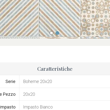
Caratteristiche
Serie
Boheme 20x20
e Pezzo
20x20
 Impasto
Impasto Bianco