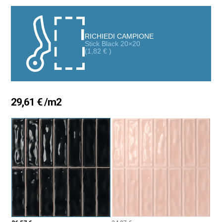
lucidi accuratamente selezionati. Realizzate su una base in
pasta bianca di alta qualità e pre-tagliate per una facile
stuccatura con il colore di malta preferito.
RICHIEDI CAMPIONE
Stick Black 20×20
(
1,82
€
)
29,61
€
/m2