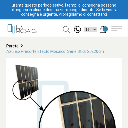
urante questo periodo estivo, i tempi di consegna possono
allungarsi in alcune destinazioni congestionate. Se la vostra
consegna è urgente, vi preghiamo di contattarci
0
Parete
Azulejo Precorte Efecto Mosaico. Serie Stick 20x20cm