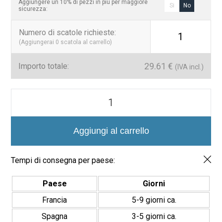
era:
è:
Aggiungere un 10% di pezzi in più per maggiore
Si
No
sicurezza:
36,57 €.
29,61 €.
Numero di scatole richieste
:
1
(Aggiungerai
0
scatola al carrello)
29.61
€
Importo totale:
(IVA incl.)
Azulejo
Precorte
Efecto
Mosaico.
Serie
Aggiungi al carrello
Stick
20x20cm
quantità
Tempi di consegna per paese:
Paese
Giorni
Francia
5-9 giorni ca.
Spagna
3-5 giorni ca.