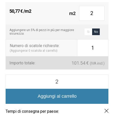
alla loro resistenza all’acqua e alla facilità di manutenzione.
Pavimenti e pareti
: Aggiungono un tocco elegante a
50,77
€
/m2
m2
pavimenti e pareti di qualsiasi stanza o ambiente
commerciale.
La
Serie Lagoon Mosaico 5×5 Tikal
è la scelta ideale per chi
Aggiungere un 5% di pezzi in più per maggiore
Si
No
sicurezza:
cerca di trasformare i propri spazi con eleganza e durata.
Numero di scatole richieste
:
1
(Aggiungerai
0
scatola al carrello)
101.54
€
Importo totale:
(IVA incl.)
Serie
Lagoon
Mosaico
5x5
Tikal
Aggiungi al carrello
quantità
Tempi di consegna per paese: