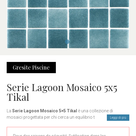
Gresite
Piscine
Serie Lagoon Mosaico 5x5
Tikal
La
Serie Lagoon Mosaico 5×5 Tikal
è una collezione di
mosaici progettata per chi cerca un equilibrio tra stile,
Leggi di più
funzionalità e durata. Con un design moderno e sofisticato,
questi mosaici sono ideali per una vasta gamma di progetti