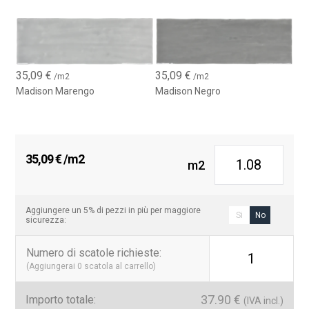
35,09
€
35,09
€
/m2
/m2
Madison Marengo
Madison Negro
35,09
€
/m2
m2
Aggiungere un 5% di pezzi in più per maggiore
Si
No
sicurezza:
Numero di scatole richieste
:
1
(Aggiungerai
0
scatola al carrello)
37.90
€
Importo totale:
(IVA incl.)