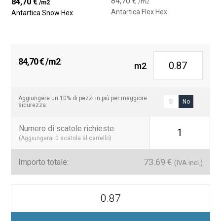
84,70
€
84,70
€
/m2
/m2
Antartica Flex Hex
Antartica Snow Hex
84,70
€
/m2
m2
Aggiungere un 10% di pezzi in più per maggiore
Si
No
sicurezza:
Numero di scatole richieste
:
1
(Aggiungerai
0
scatola al carrello)
73.69
€
Importo totale:
(IVA incl.)
Colección
Antartica
Hexagonal
Mosaico