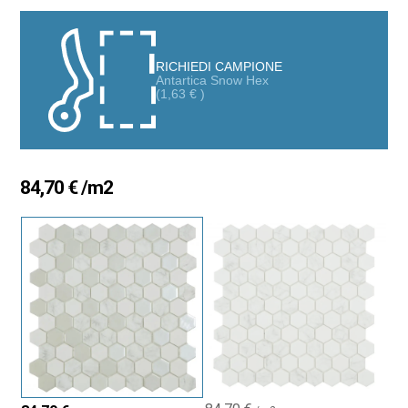
passerà mai di moda.
Ideale per i tuoi pavimenti e pareti più speciali.
RICHIEDI CAMPIONE
Antartica Snow Hex
(
1,63
€
)
84,70
€
/m2