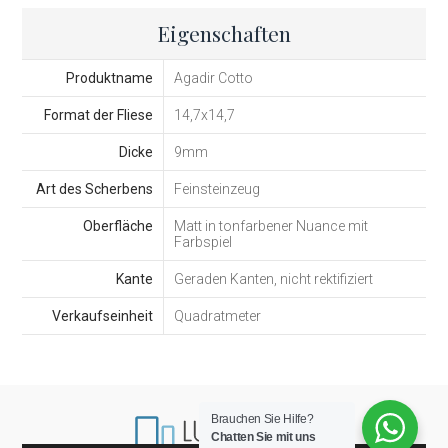
Eigenschaften
Produktname
Agadir Cotto
Format der Fliese
14,7x14,7
Dicke
9mm
Art des Scherbens
Feinsteinzeug
Oberfläche
Matt in tonfarbener Nuance mit
Farbspiel
Kante
Geraden Kanten, nicht rektifiziert
Verkaufseinheit
Quadratmeter
Brauchen Sie Hilfe?
Chatten Sie mit uns