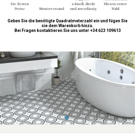
Die Besten
schnell, direkt
Fliesen erster
um einzigartige und anspruchsvolle Kontraste zu schaffen.
Preise
Musterversand
und zuverlässig
Wahl
Verwandeln Sie Ihre Räume
Geben Sie die benötigte Quadratmeterzahl ein und fügen Sie
sie dem Warenkorb hinzu.
Letztendlich ist die
Civic Fliese 20×20
nicht nur ein funktionaler
Bei Fragen kontaktieren Sie uns unter +34 623 109613
Belag, sondern auch ein dekoratives Element, das jedem Raum
Stil und Haltbarkeit verleiht. Ihr modernes Design, kombiniert mit
Langlebigkeit und einfacher Pflege, macht sie zu einer
unverzichtbaren Wahl für alle, die Wert auf Qualität und Design
legen. Zuletzt, wagen Sie es, Ihre Innenräume mit dieser Option zu
verwandeln, die Design und Funktionalität in einem kompakten
Format vereint.