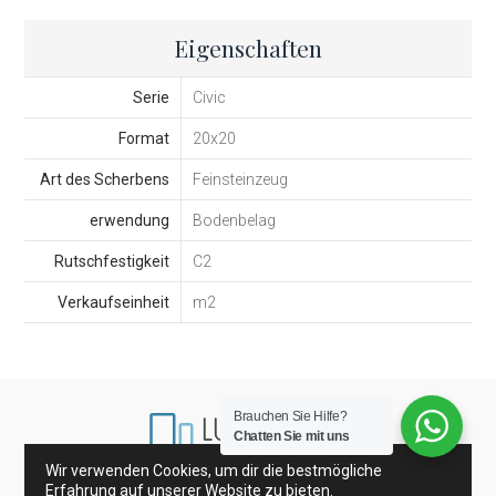
Eigenschaften
Serie
Civic
Format
20x20
Art des Scherbens
Feinsteinzeug
erwendung
Bodenbelag
Rutschfestigkeit
C2
Verkaufseinheit
m2
Brauchen Sie Hilfe?
Chatten Sie mit uns
Wir verwenden Cookies, um dir die bestmögliche
Erfahrung auf unserer Website zu bieten.