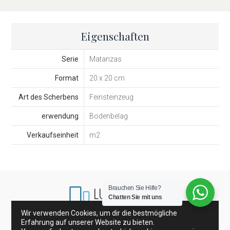
Eigenschaften
Serie
Matanzas
Format
20 x 20 cm
Art des Scherbens
Feinsteinzeug
erwendung
Bodenbelag
Verkaufseinheit
m2
Brauchen Sie Hilfe?
Chatten Sie mit uns
Wir verwenden Cookies, um dir die bestmögliche
Erfahrung auf unserer Website zu bieten.
Porzellanfliesen und Wandfliesen
Glasfliesen