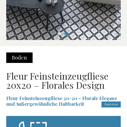
Boden
Fleur Feinsteinzeugfliese
20x20 – Florales Design
Fleur Feinsteinzeugfliese 20×20 – Florale Eleganz
und Außergewöhnliche Haltbarkeit
Read more
Die
Fleur Feinsteinzeugfliese 20×20
ist die perfekte Wahl für
alle, die ihren Innenräumen Raffinesse und Charme verleihen