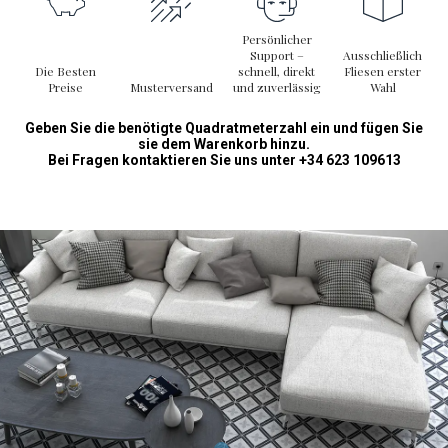
funktionale Beschichtung; sie ist ein dekoratives Element, das
jeden Raum in eine elegante und einladende Umgebung
Persönlicher
Support –
Ausschließlich
verwandelt. Fügen Sie diese Fliese Ihren Designprojekten hinzu
Die Besten
schnell, direkt
Fliesen erster
und genießen Sie die perfekte Kombination aus Ästhetik und
Preise
Musterversand
und zuverlässig
Wahl
Funktionalität.
Geben Sie die benötigte Quadratmeterzahl ein und fügen Sie
sie dem Warenkorb hinzu.
Bei Fragen kontaktieren Sie uns unter +34 623 109613