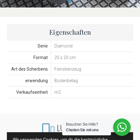
Eigenschaften
Serie
Diamond
Format
20 x 20 cm
Art des Scherbens
Feinsteinzeug
erwendung
Bodenbelag
Verkaufseinheit
m2
Brauchen Sie Hilfe?
Chatten Sie mit uns
Wir verwenden Cookies, um dir die bestmögliche