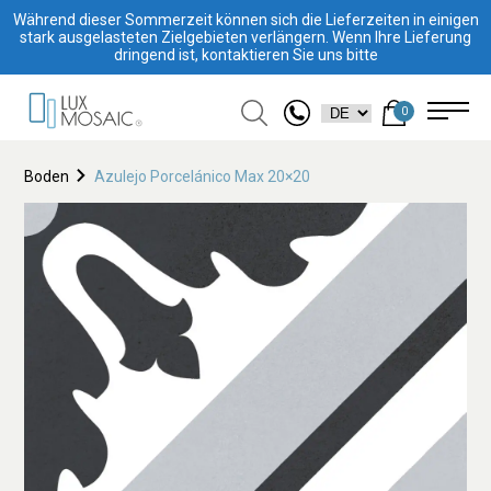
Während dieser Sommerzeit können sich die Lieferzeiten in einigen
stark ausgelasteten Zielgebieten verlängern. Wenn Ihre Lieferung
dringend ist, kontaktieren Sie uns bitte
0
Boden
Azulejo Porcelánico Max 20×20