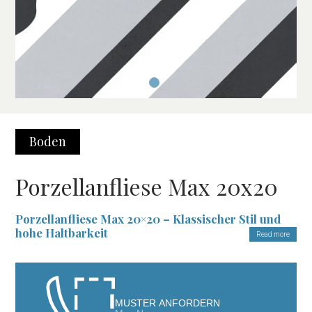
Boden
Porzellanfliese Max 20x20
Porzellanfliese Max 20×20 – Klassischer Stil und
hohe Haltbarkeit
Read more
Die
Porzellanfliese Max 20×20
ist die perfekte Wahl für
diejenigen, die Widerstandsfähigkeit und Ästhetik miteinander
kombinieren möchten. Inspiriert von klassischen floralen
MUSTER ANFORDERN
Designs, sticht diese Fliese durch ihre matte Porzellanoberfläche