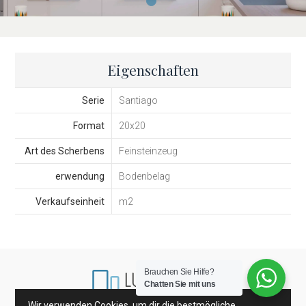
Eigenschaften
Serie
Santiago
Format
20x20
Art des Scherbens
Feinsteinzeug
erwendung
Bodenbelag
Verkaufseinheit
m2
Brauchen Sie Hilfe?
Chatten Sie mit uns
Wir verwenden Cookies, um dir die bestmögliche