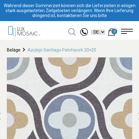
Während dieser Sommerzeit können sich die Lieferzeiten in einigen
stark ausgelasteten Zielgebieten verlängern. Wenn Ihre Lieferung
dringend ist, kontaktieren Sie uns bitte
0
Beläge
Azulejo Santiago Patchwork 20×20