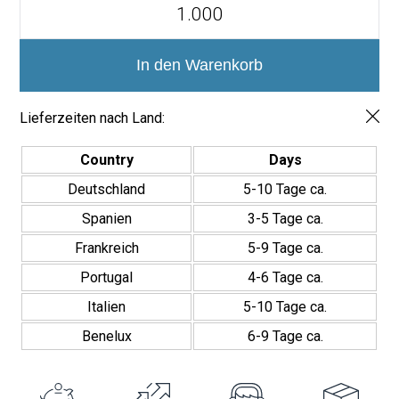
Santiago
hinaus ist ihre Oberfläche fleckenresistent und leicht zu reinigen,
Patchwork
was sicherstellt, dass sie immer perfekt aussieht.
20x20
Menge
In den Warenkorb
Vielseitigkeit für kreative Projekte
Diese Fliese ist eine vielseitige Wahl für Innenarchitekturprojekte.
Lieferzeiten nach Land:
Ihr Design ermöglicht einzigartige Kombinationen, die sich an
verschiedene Stilrichtungen anpassen, von modern bis rustikal
oder klassisch.
Country
Days
Deutschland
5-10 Tage ca.
Die perfekte Wahl für Ihre Räume
Spanien
3-5 Tage ca.
Die
Santiago Patchwork Fliese 20×20
vereint Design, Qualität
und Funktionalität und liefert außergewöhnliche Ergebnisse.
Frankreich
5-9 Tage ca.
Portugal
4-6 Tage ca.
Italien
5-10 Tage ca.
Benelux
6-9 Tage ca.