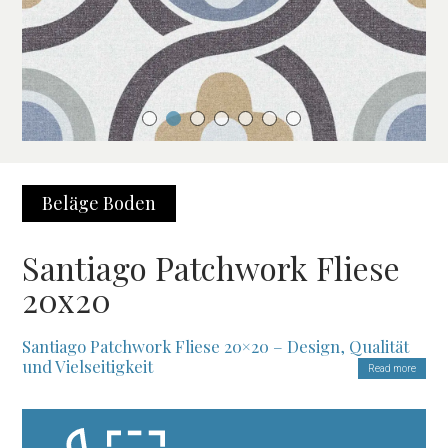
Beläge
Boden
Santiago Patchwork Fliese
20x20
Santiago Patchwork Fliese 20×20 – Design, Qualität
und Vielseitigkeit
Read more
Einzigartige Räume mit Stil gestalten
Die
Santiago Patchwork Fliese 20×20
eignet sich perfekt, um