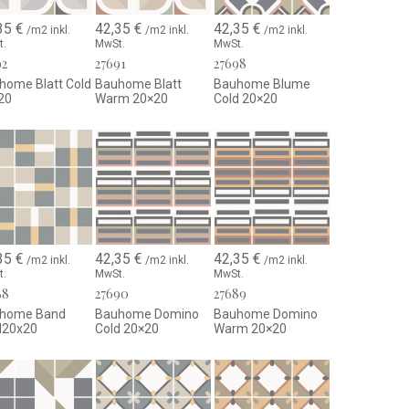
Hydraulikoptik.
35
€
42,35
€
42,35
€
/m2 inkl.
/m2 inkl.
/m2 inkl.
etrischen Mustern und kombinierbaren Uni-Farben.
t.
MwSt.
MwSt.
92
27691
27698
 geeignet.
home Blatt Cold
Bauhome Blatt
Bauhome Blume
einzeug.
20
Warm 20×20
Cold 20×20
egen Abrieb, Feuchtigkeit und Flecken.
Badezimmer, Wohnräume, Eingangsbereiche und
bjekt- und Innenarchitekturprojekte.
35
€
42,35
€
42,35
€
, skandinavischen, industriellen und minimalistischen
/m2 inkl.
/m2 inkl.
/m2 inkl.
t.
MwSt.
MwSt.
88
27690
27689
t unzähligen Gestaltungsmöglichkeiten
home Band
Bauhome Domino
Bauhome Domino
d20x20
Cold 20×20
Warm 20×20
ietet maximale Gestaltungsfreiheit. Dekorfliesen und Uni-
ebig kombinieren und schaffen sowohl dezente als auch
onzepte.