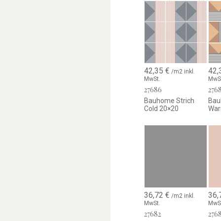
42,35
€
42,
/m2 inkl.
MwSt.
MwS
27686
276
Bauhome Strich
Bau
Cold 20×20
War
36,72
€
36,
/m2 inkl.
MwSt.
MwS
27682
276