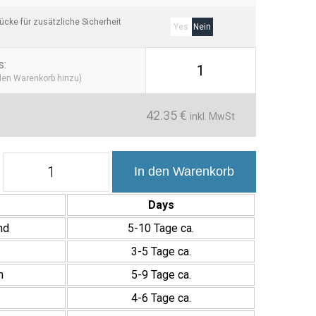
cke für zusätzliche Sicherheit
Yes
Nein
s
:
1
 den Warenkorb hinzu)
42.35
€
inkl. MwSt
Bauhome
In den Warenkorb
20x20
cm
Pavimento
Days
Efecto
Hidráulico
nd
5-10 Tage ca.
Moderno
3-5 Tage ca.
Menge
h
5-9 Tage ca.
4-6 Tage ca.