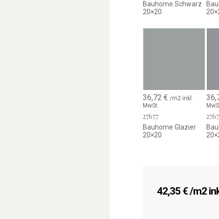
Bauhome Schwarz
Bau
20×20
20×
36,72
€
36,
/m2 inkl.
MwSt.
MwS
27677
276
Bauhome Glazier
Bau
20×20
20×
42,35
€
/m2 ink