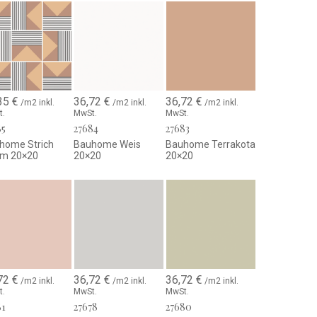
35
€
36,72
€
36,72
€
/m2 inkl.
/m2 inkl.
/m2 inkl.
t.
MwSt.
MwSt.
85
27684
27683
home Strich
Bauhome Weis
Bauhome Terrakota
m 20×20
20×20
20×20
72
€
36,72
€
36,72
€
/m2 inkl.
/m2 inkl.
/m2 inkl.
t.
MwSt.
MwSt.
81
27678
27680