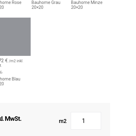
home Rose
Bauhome Grau
Bauhome Minze
20
20×20
20×20
72
€
/m2 inkl.
t.
76
home Blau
20
l. MwSt.
m2