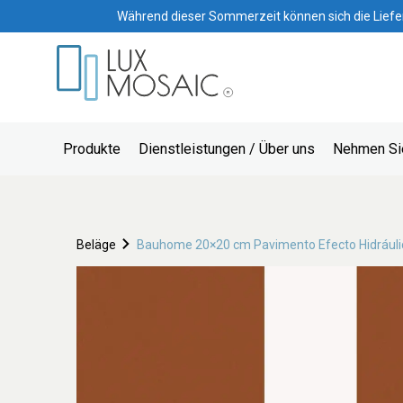
Während dieser Sommerzeit können sich die Lieferze
Produkte
Dienstleistungen / Über uns
Nehmen Sie
Beläge
Bauhome 20×20 cm Pavimento Efecto Hidrául