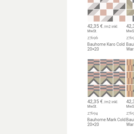
Das Format
20×20 cm
ei
dekorative Akzentflächen
Feinsteinzeug.
42,35
€
42,
/m2 inkl.
Dank der hochwertigen Mat
MwSt.
MwS
eine langlebige, vielseit
27696
276
Bauhome Karo Cold
Bau
20×20
War
42,35
€
42,
/m2 inkl.
MwSt.
MwS
27694
276
Bauhome Mark Cold
Bau
20×20
War