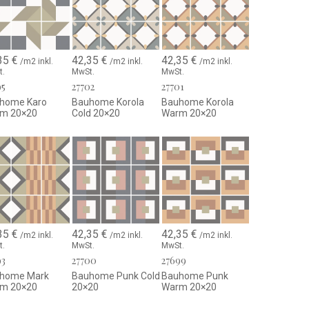
gnet sich ideal für durchgehende Verlegungen oder
 und verbindet modernes Design mit den Vorteilen von
35
€
42,35
€
42,35
€
/m2 inkl.
/m2 inkl.
/m2 inkl.
erialqualität bleibt die Kollektion dauerhaft schön und ist
t.
MwSt.
MwSt.
ige Lösung für zeitgemäße Räume.
95
27702
27701
home Karo
Bauhome Korola
Bauhome Korola
m 20×20
Cold 20×20
Warm 20×20
35
€
42,35
€
42,35
€
/m2 inkl.
/m2 inkl.
/m2 inkl.
t.
MwSt.
MwSt.
93
27700
27699
home Mark
Bauhome Punk Cold
Bauhome Punk
m 20×20
20×20
Warm 20×20