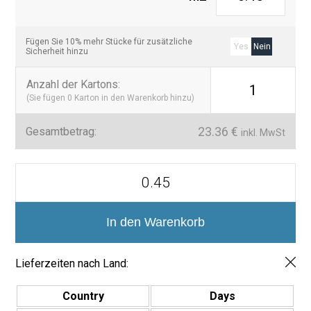
Fügen Sie 10% mehr Stücke für zusätzliche
Yes
Nein
Sicherheit hinzu
Anzahl der Kartons
:
1
(Sie fügen
0
Karton in den Warenkorb hinzu)
23.36
€
Gesamtbetrag:
inkl. MwSt
Mini
Brick
Azulejo
Porcelánico
Serie
In den Warenkorb
Beret
5x15
Menge
Lieferzeiten nach Land:
Country
Days