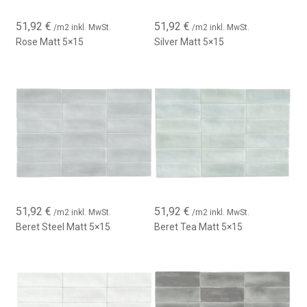
stilvollen Lösung für Ihre Projekte suchen, ist dies die richtige
Wahl. Kaufen Sie jetzt und verwandeln Sie Ihre Räume mit dieser
51,92
€
51,92
€
/m2 inkl. MwSt.
/m2 inkl. MwSt.
beeindruckenden Kollektion!
Rose Matt 5×15
Silver Matt 5×15
51,92
€
51,92
€
/m2 inkl. MwSt.
/m2 inkl. MwSt.
Beret Steel Matt 5×15
Beret Tea Matt 5×15