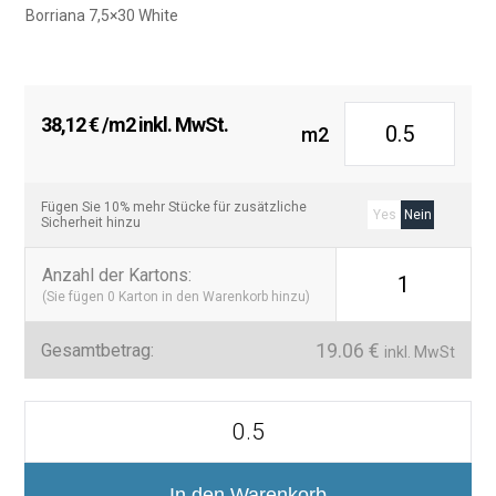
Borriana 7,5×30 White
38,12
€
/m2 inkl. MwSt.
m2
Fügen Sie 10% mehr Stücke für zusätzliche
Yes
Nein
Sicherheit hinzu
Anzahl der Kartons
:
1
(Sie fügen
0
Karton in den Warenkorb hinzu)
19.06
€
Gesamtbetrag:
inkl. MwSt
Azulejo
Borriana
7,5x30
cm
Brillante
In den Warenkorb