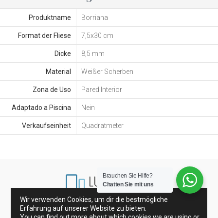
Produktname
Borriana
Format der Fliese
7,5x30 cm
Dicke
8,5 mm
Material
Weißer Scherben
Zona de Uso
Pared Interior
Adaptado a Piscina
Nein
Verkaufseinheit
Quadratmeter
Brauchen Sie Hilfe?
Chatten Sie mit uns
Wir verwenden Cookies, um dir die bestmögliche
Erfahrung auf unserer Website zu bieten.
Porzellanfliesen und Wandfliesen
Glasfliesen
You can find out more about which cookies we are using or