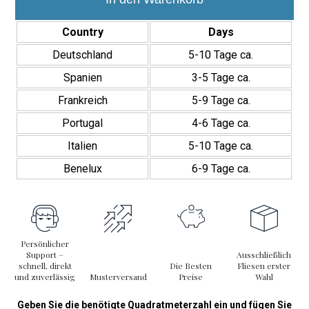
para
Pared
Country
Days
Interior
Menge
Deutschland
5-10 Tage ca.
Spanien
3-5 Tage ca.
Frankreich
5-9 Tage ca.
Portugal
4-6 Tage ca.
Italien
5-10 Tage ca.
Benelux
6-9 Tage ca.
Persönlicher
Support –
Ausschließlich
schnell, direkt
Die Besten
Fliesen erster
und zuverlässig
Musterversand
Preise
Wahl
Geben Sie die benötigte Quadratmeterzahl ein und fügen Sie