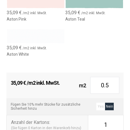
verschiedene Verlegemuster möglich, darunter:
35,09
€
35,09
€
/m2 inkl. MwSt.
/m2 inkl. MwSt.
Traditionelle horizontale Verlegung, für einen klassischen Look
Aston Pink
Aston Teal
Vertikale Verlegung, ideal für hohe Decken
Fischgrätenmuster, für ein dynamisches Finish
Gestapelt oder Schachbrettmuster, für ein eleganteres Design
Darüber hinaus sorgt die glänzende Oberfläche für mehr
35,09
€
/m2 inkl. MwSt.
Helligkeit und Raumgefühl, perfekt für Bereiche mit wenig
Aston White
natürlichem Licht.
Langlebigkeit und Einfache Installation
35,09
€
/m2 inkl. MwSt.
Hergestellt aus hochwertigen Materialien, ist die Aston 7,5×30
m2
cm Glänzend feuchtigkeitsbeständig und leicht zu reinigen. Die
Installation ist schnell und einfach und passt sich verschiedenen
Einrichtungsbedürfnissen an.
Fügen Sie 10% mehr Stücke für zusätzliche
Yes
Nein
Sicherheit hinzu
Online Kaufen mit Schneller Lieferung
Anzahl der Kartons
:
1
Fügen Sie die Aston Glänzend 7,5×30 cm Fliesen Ihrem
(Sie fügen
0
Karton in den Warenkorb hinzu)