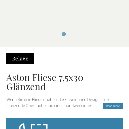
Beläge
Aston Fliese 7,5x30
Glänzend
Wenn Sie eine Fliese suchen, die klassisches Design, eine
glänzende Oberfläche und einen handwerklichen Touch
Read more
kombiniert, ist die Aston 7,5×30 cm Glänzend-Serie die perfekte
Wahl. Inspiriert von den ikonischen Metrofliesen, verleihen diese
Keramikfliesen jedem Raum einen raffinierten und zeitlosen Stil.