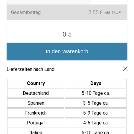
Warenkorb hinzu und erhalten Sie sie bequem nach Hause, mit
der Lux Mosaic-Qualitätsgarantie.
17.55
€
Gesamtbetrag:
inkl. MwSt
📞 Kontaktieren Sie uns für eine persönliche Beratung und
entdecken Sie unsere große Auswahl an Oberflächen.
Azulejo
Aston
7,5x30
brillo
Menge
In den Warenkorb
Lieferzeiten nach Land:
Country
Days
Deutschland
5-10 Tage ca.
Spanien
3-5 Tage ca.
Frankreich
5-9 Tage ca.
Portugal
4-6 Tage ca.
Italien
5-10 Tage ca.