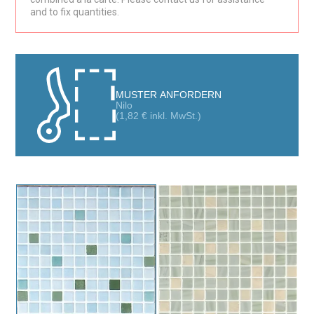
and to fix quantities.
MUSTER ANFORDERN
Nilo
(
1,82
€
inkl. MwSt.)