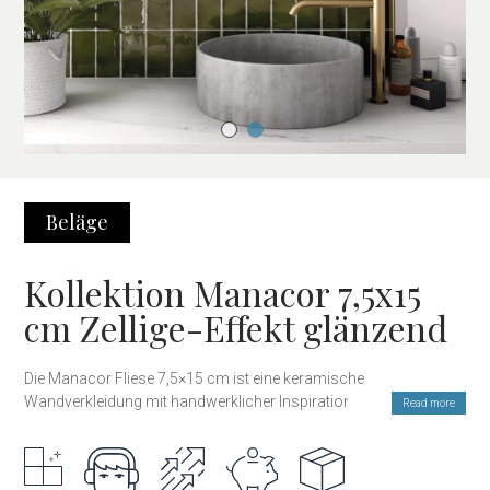
Beläge
Kollektion Manacor 7,5x15
cm Zellige-Effekt glänzend
Die Manacor Fliese 7,5×15 cm ist eine keramische
Wandverkleidung mit handwerklicher Inspiration, die die Essenz
Read more
des authentischen mediterranen Stils einfängt. Inspiriert vom
traditionellen Zellige zeichnet sie sich durch ihre glänzende
Oberfläche, leichte Unregelmäßigkeiten und ihre Fähigkeit aus,