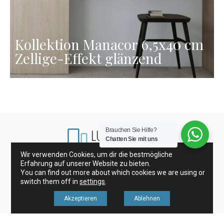
Kollektion Manacor 6,5x40 cm
Zellige-Effekt glänzend
Brauchen Sie Hilfe?
Chatten Sie mit uns
Wir verwenden Cookies, um dir die bestmögliche
Erfahrung auf unserer Website zu bieten.
Porzellanfliesen und Wandfliesen
Glasfliesen
You can find out more about which cookies we are using or
Dekoration
switch them off in
settings
.
Akzeptieren
Ablehnen
Revisa nuestros avisos legales en nuestro menú