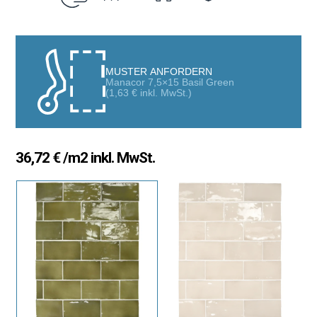
Licht zu reflektieren und so Tiefe, Wärme und Dynamik in jeden
Raum zu bringen.
Jede Fliese weist subtile Unterschiede in Farbton und Textur auf,
die ihren handgefertigten Charakter unterstreichen und
MUSTER ANFORDERN
einzigartige Oberflächen voller Persönlichkeit schaffen. Sie ist
Manacor 7,5×15 Basil Green
die ideale Wahl für alle, die eine elegante, zeitlose
(
1,63
€
inkl. MwSt.)
Wandverkleidung mit eigener Identität suchen.
Zellige-Optik mit glänzender Oberfläche
36,72
€
/m2 inkl. MwSt.
Die glänzende Oberfläche der Manacor Fliese erzeugt ein Spiel
aus Reflexionen, das die Helligkeit des Raumes verstärkt und
einen lebendigen visuellen Effekt schafft. Das rechteckige
Format von 7,5×15 cm ermöglicht vielfältige
Verlegemöglichkeiten, von klassischen horizontalen oder
vertikalen Mustern bis hin zu kreativen Verlegungen wie Fischgrät
oder versetzte Verlegung.
Diese Wandverkleidung eignet sich perfekt für:
Küchen im mediterranen, Vintage- oder modernen Stil