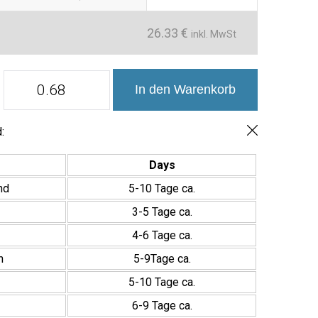
26.33
€
inkl. MwSt
Azulejos
In den Warenkorb
Porcelánicos
Doria
Creta
20x20cm
:
Menge
Days
nd
5-10 Tage ca.
3-5 Tage ca.
4-6 Tage ca.
h
5-9Tage ca.
5-10 Tage ca.
6-9 Tage ca.