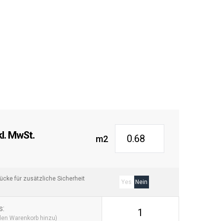
l. MwSt.
m2
cke für zusätzliche Sicherheit
Yes
Nein
s
:
1
 den Warenkorb hinzu)