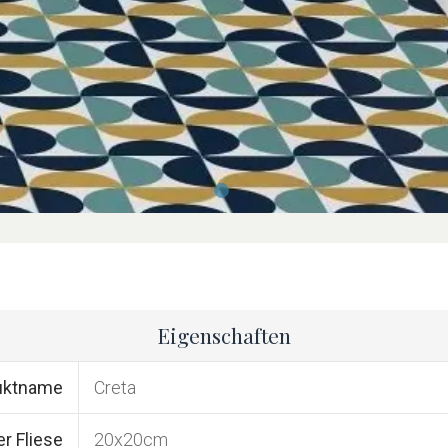
Eigenschaften
uktname
Creta
r Fliese
20x20cm