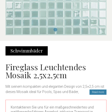
Schwimmbäder
Fireglass Leuchtendes
Mosaik 2,5x2,5cm
Mit seinem kompakten und eleganten Design von 2,5×2,5 cm ist
dieses Mosaik ideal für Pools, Spas und Bäder, da es in der Lage
Read more
ist, Sonnenlicht tagsüber aufzunehmen und nachts einen
sanften Glanz abzugeben, wodurch eine magische und exklusive
Kontaktieren Sie uns für ein maßgeschneidertes und
Atmosphäre entsteht.
wettbewerbsfähiges Angebot, inklusive Transport in