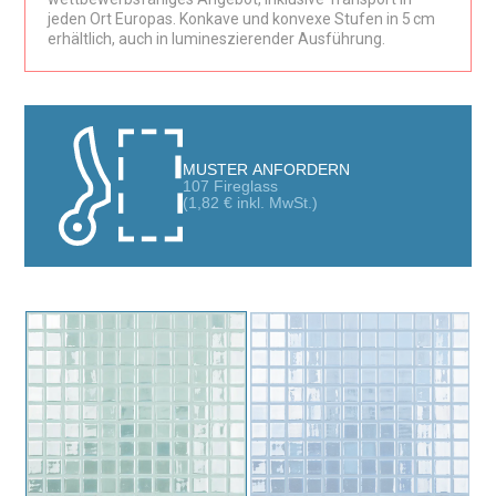
jeden Ort Europas. Konkave und konvexe Stufen in 5 cm
Jedes Stück ist aus hochwertigem Glas gefertigt, was
erhältlich, auch in lumineszierender Ausführung.
Haltbarkeit und Widerstandsfähigkeit auch unter Bedingungen
von konstantem Wasser und Feuchtigkeit garantiert. Das
Fireglass Leuchtmosaik eignet sich perfekt für die Installation an
Wänden und Böden von Pools und erzeugt einen spektakulären
visuellen Effekt, wenn die Nacht hereinbricht.
MUSTER ANFORDERN
107 Fireglass
Dieses leuchtende Mosaik ist nicht nur funktional, sondern auch
(
1,82
€
inkl. MwSt.)
dekorativ. Es bietet eine elegante und moderne Ästhetik und
schafft eine entspannende und ansprechende Atmosphäre für
Ihren Außenbereich. Seine Widerstandsfähigkeit gegenüber
Wasser, Temperaturschwankungen und den Chemikalien im
Pool macht es ideal für den Außeneinsatz.