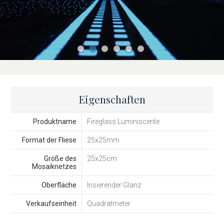
Eigenschaften
Produktname
Fireglass Luminiscente
Format der Fliese
25x25mm
Größe des
25x25cm
Mosaiknetzes
Oberfläche
Irisierender Glanz
Verkaufseinheit
Quadratmeter