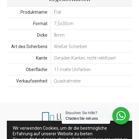
Produktname
Flat
Format
7,5x30cm
Dicke
8mm
Art des Scherbens
Weißer Scherben
Kante
Geraden Kanten, nicht rektifiziert
Oberfläche
11 matte Unifarben
Verkaufseinheit
Quadratmeter
Brauchen Sie Hilfe?
Chatten Sie mit uns
Wir verwenden Cookies, um dir die bestmögliche
Erfahrung auf unserer Website zu bieten.
Porzellanfliesen und Wandfliesen
Glasfliesen