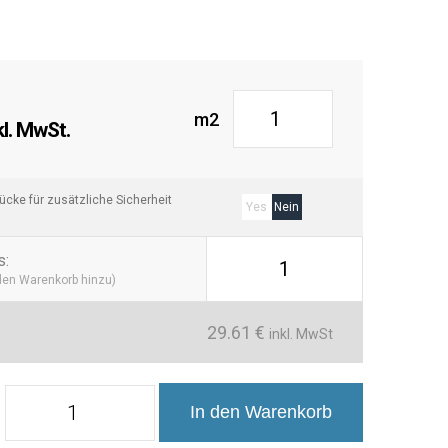
m2
er
l. MwSt.
.
cke für zusätzliche Sicherheit
Yes
Nein
s
:
1
 den Warenkorb hinzu)
29.61
€
inkl. MwSt
Azulejo
In den Warenkorb
Precorte
Efecto