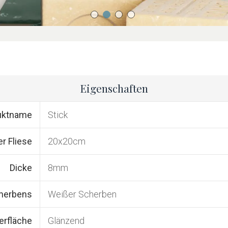
Eigenschaften
uktname
Stick
r Fliese
20x20cm
Dicke
8mm
cherbens
Weißer Scherben
erfläche
Glänzend