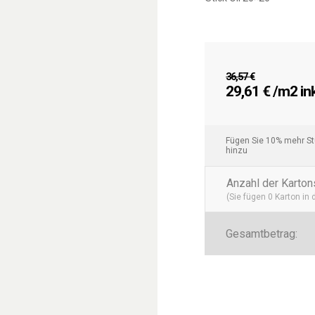
36,57
€
Ursprünglicher
Aktuell
29,61
€
/m2 ink
Preis
Preis
war:
ist:
36,57 €
29,61 €
Fügen Sie 10% mehr Stü
hinzu
Anzahl der Karton
(Sie fügen
0
Karton in
Gesamtbetrag: