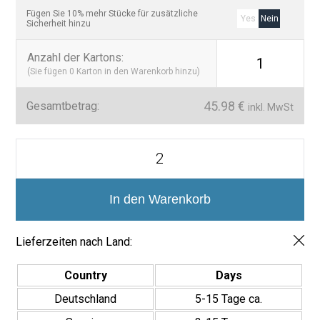
Fügen Sie 10% mehr Stücke für zusätzliche
Yes
Nein
Sicherheit hinzu
Anzahl der Kartons
:
1
(Sie fügen
0
Karton in den Warenkorb hinzu)
45.98
€
Gesamtbetrag:
inkl. MwSt
Colores
Liso
y
niebla
Blancos
In den Warenkorb
Mosaico
2,5x2,5cm
Menge
Lieferzeiten nach Land:
Country
Days
Deutschland
5-15 Tage ca.