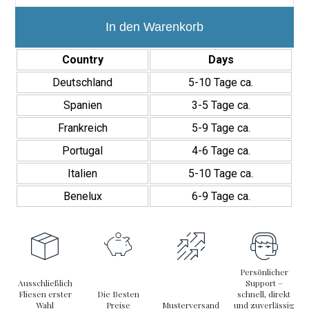
pavimento
porcelánico
decorativo
In den Warenkorb
geométrico
Menge
Country
Days
Deutschland
5-10 Tage ca.
Spanien
3-5 Tage ca.
Frankreich
5-9 Tage ca.
Portugal
4-6 Tage ca.
Italien
5-10 Tage ca.
Benelux
6-9 Tage ca.
Persönlicher
Ausschließlich
Support –
Fliesen erster
Die Besten
schnell, direkt
Wahl
Preise
Musterversand
und zuverlässig