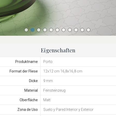
Eigenschaften
Produktname
Porto
Format der Fliese
12x12 cm 16,8x16,8 cm
Dicke
9 mm
Material
Feinsteinzeug
Oberfläche
Matt
Zona de Uso
Suelo y Pared Interior y Exterior