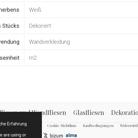
cherbens
Weiß
s Stücks
Dekoriert
wendung
Wandverkleidung
seinheit
m2
fliesen und Wandfliesen
Glasfliesen
Dekorati
iche Erfahrung
 Nutzungsbedingungen
Cookie-Richtlinie
Kaufbedingungen
Widerrufs
e are using or