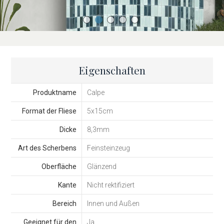
Eigenschaften
Produktname
Calpe
Format der Fliese
5x15cm
Dicke
8,3mm
Art des Scherbens
Feinsteinzeug
Oberfläche
Glänzend
Kante
Nicht rektifiziert
Bereich
Innen und Außen
Geeignet für den
Ja