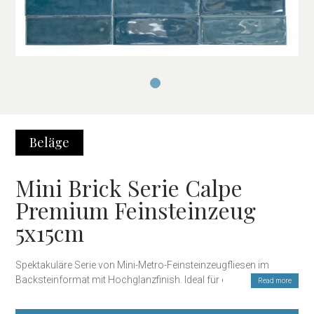
Beläge
Mini Brick Serie Calpe
Premium Feinsteinzeug
5x15cm
Spektakuläre Serie von Mini-Metro-Feinsteinzeugfliesen im
Backsteinformat mit Hochglanzfinish. Ideal für erstklassige
Read more
Wohnprojekte oder öffentliche Bereiche wie Restaurants, Hotels
oder Boutiquen. Dank seiner porzellanartigen Struktur und der