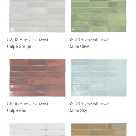
52,03
€
52,03
€
/m2 inkl. MwSt.
/m2 inkl. MwSt.
Calpe Greige
Calpe Olive
55,66
€
52,03
€
/m2 inkl. MwSt.
/m2 inkl. MwSt.
Calpe Red
Calpe Sky