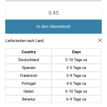
Mini
Brick
Serie
Calpe
Porcelánico
In den Warenkorb
Premium
5x15cm
Menge
Lieferzeiten nach Land:
Country
Days
Deutschland
5-10 Tage ca.
Spanien
3-5 Tage ca.
Frankreich
5-9 Tage ca.
Portugal
4-6 Tage ca.
Italien
5-10 Tage ca.
Benelux
6-9 Tage ca.