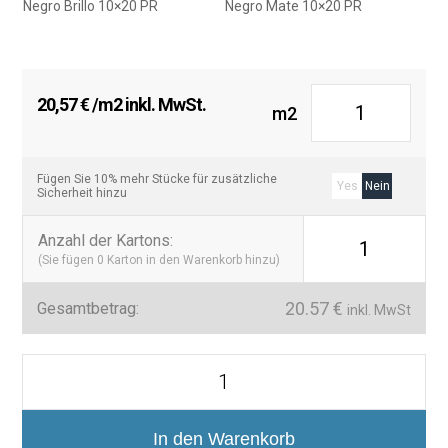
Negro Brillo 10×20 PR
Negro Mate 10×20 PR
20,57
€
/m2 inkl. MwSt.
m2
Fügen Sie 10% mehr Stücke für zusätzliche
Yes
Nein
Sicherheit hinzu
Anzahl der Kartons
:
1
(Sie fügen
0
Karton in den Warenkorb hinzu)
20.57
€
Gesamtbetrag:
inkl. MwSt
Azulejos
Monocolores
10x20
Brillo
y
In den Warenkorb