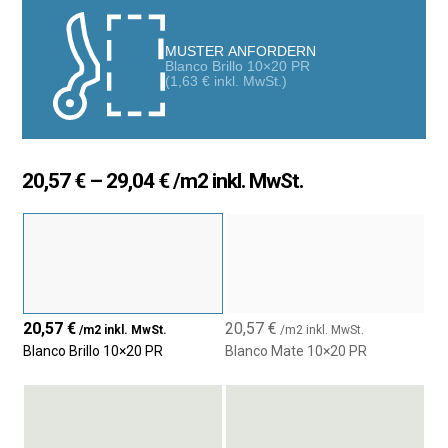
MUSTER ANFORDERN
Blanco Brillo 10×20 PR
(
1,63
€
inkl. MwSt.)
Preisspanne:
20,57
€
–
29,04
€
/m2 inkl. MwSt.
20,57 €
bis
29,04 €
20,57
€
20,57
€
/m2 inkl. MwSt.
/m2 inkl. MwSt.
Blanco Brillo 10×20 PR
Blanco Mate 10×20 PR