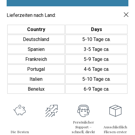
Mate
Pasta
Roja
Lieferzeiten nach Land:
Menge
Country
Days
Deutschland
5-10 Tage ca.
Spanien
3-5 Tage ca.
Frankreich
5-9 Tage ca.
Portugal
4-6 Tage ca.
Italien
5-10 Tage ca.
Benelux
6-9 Tage ca.
Persönlicher
Support –
Ausschließlich
Die Besten
schnell, direkt
Fliesen erster