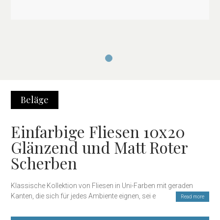
Beläge
Einfarbige Fliesen 10x20
Glänzend und Matt Roter
Scherben
Klassische Kollektion von Fliesen in Uni-Farben mit geraden
Kanten, die sich für jedes Ambiente eignen, sei es Bad, Küche
Read more
oder Gastronomiebereich. Qualitäts-Wandverkleidungen zu
einem großartigen Preis.