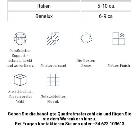
Italien
5-10 ca.
Mosaikgröße: 30×30 cm
Benelux
6-9 ca.
Stärke: 8 mm
Gewicht ca.: 1,38 kg/Stück
Oberfläche: Matt
Verlegeformat: Netz (Netzmosaik)
Persönlicher
Support –
Produktcode: INT047
schnell, direkt
Die Besten
und zuverlässig
Musterversand
Preise
Mattes Finish
✅ Das Mosaik Ares 30×30 ist die perfekte Wahl für alle, die ihre
Wände in elegante, moderne Flächen mit zeitlosem Stil
verwandeln möchten.
Ausschließlich
Fliesen erster
Netzgeklebtes
Wahl
Mosaik
Geben Sie die benötigte Quadratmeterzahl ein und fügen Sie
sie dem Warenkorb hinzu.
Bei Fragen kontaktieren Sie uns unter +34 623 109613