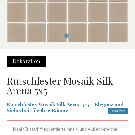
Dekoration
Rutschfester Mosaik Silk
Arena 5x5
Rutschfestes Mosaik Silk Arena 5×5 – Eleganz und
Sicherheit für Ihre Räume
Read more
Das
rutschfeste Mosaik Silk Arena 5×5
ist die ideale Wahl für
alle, die eine elegante und funktionale Wand- oder
Ideal für stark frequentierte Innen- und Außenbereiche!