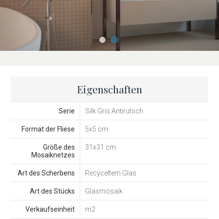
Eigenschaften
Serie
Silk Gris Antirutsch
Format der Fliese
5x5 cm
Größe des
31x31 cm
Mosaiknetzes
Art des Scherbens
Recyceltem Glas
Art des Stücks
Glasmosaik
Verkaufseinheit
m2