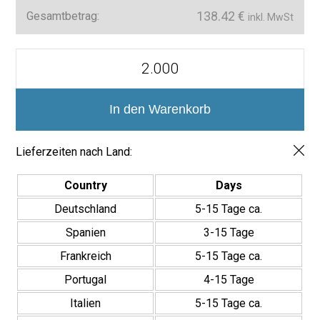
138.42
€
Gesamtbetrag:
inkl. MwSt
Verwandeln Sie Ihre Räume mit Stil
Ob Zuhause oder im gewerblichen Bereich – Silk Arena 5×5 bietet
Sicherheit, Eleganz und einfache Pflege für langlebige und
Mosaico
Antideslizante
stilvolle Raumgestaltungen.
Silk
Arena
5x5
In den Warenkorb
Menge
Lieferzeiten nach Land:
Country
Days
Deutschland
5-15 Tage ca.
Spanien
3-15 Tage
Frankreich
5-15 Tage ca.
Portugal
4-15 Tage
Italien
5-15 Tage ca.