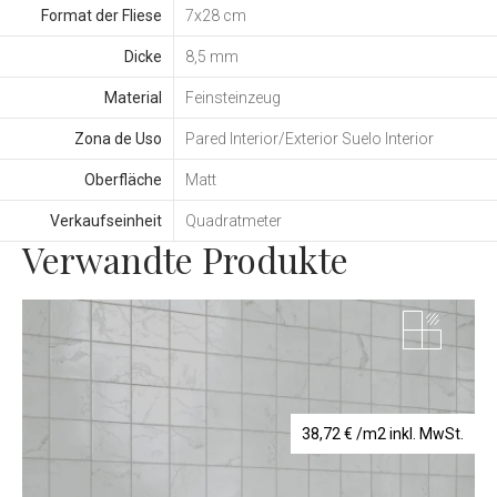
Format der Fliese
7x28 cm
Dicke
8,5 mm
Material
Feinsteinzeug
Zona de Uso
Pared Interior/Exterior Suelo Interior
Oberfläche
Matt
Verkaufseinheit
Quadratmeter
Verwandte Produkte
38,72
€
/m2 inkl. MwSt.