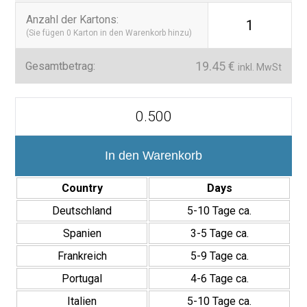
Anzahl der Kartons
:
1
Wenn Sie eine zeitlose Feinsteinzeugfliese mit matter Oberfläche,
(Sie fügen
0
Karton in den Warenkorb hinzu)
hoher Widerstandsfähigkeit und einem Design suchen, das die
Reinheit von weißem Marmor nachbildet, ist
Omega 7×28
die
19.45
€
Gesamtbetrag:
inkl. MwSt
ideale Wahl.
Omega
7x28
cm
Revestimiento
Porcelánico
In den Warenkorb
Efecto
Mármol
Country
Days
Mate
Menge
Deutschland
5-10 Tage ca.
Spanien
3-5 Tage ca.
Frankreich
5-9 Tage ca.
Portugal
4-6 Tage ca.
Italien
5-10 Tage ca.