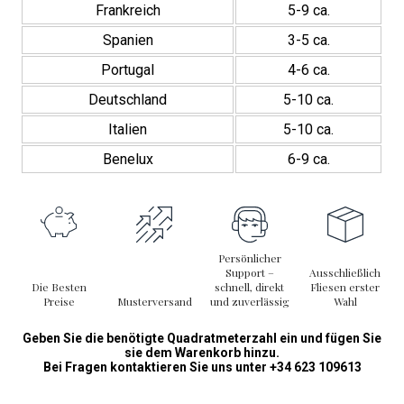
Piano
Frankreich
5-9 ca.
29,6x29,9
cm
Spanien
3-5 ca.
Interior/Exterior
Portugal
4-6 ca.
Menge
Deutschland
5-10 ca.
Italien
5-10 ca.
Benelux
6-9 ca.
Persönlicher
Support –
Ausschließlich
Die Besten
schnell, direkt
Fliesen erster
Preise
Musterversand
und zuverlässig
Wahl
Geben Sie die benötigte Quadratmeterzahl ein und fügen Sie
sie dem Warenkorb hinzu.
Bei Fragen kontaktieren Sie uns unter +34 623 109613