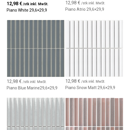
12,98
€
12,98
€
/stk inkl. MwSt.
/stk inkl. MwSt.
Piano Atrio 29,6×29,9
Piano White 29,6×29,9
Technische Daten
Mosaikmaß:
29,6×29,9 cm
Material:
Feinsteinzeug
Format:
Kit-Kat netzgebunden (Netzmosaik)
Anwendungen:
Boden und Wand, innen und außen
Stil:
Zeitgenössisch, elegant und vielseitig
Das
Mosaik Kit-Kat Piano 29,6×29,9 cm
ist die perfekte Wahl
für alle, die eine widerstandsfähige Verkleidung mit modernem
12,98
€
12,98
€
Design suchen, das jeden Raum aufwertet.
/stk inkl. MwSt.
/stk inkl. MwSt.
Piano Snow Matt 29,6×29,9
Piano Blue Marine29,6×29,9