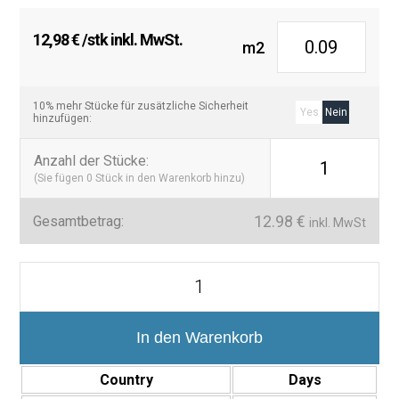
12,98
€
/stk inkl. MwSt.
m2
10% mehr Stücke für zusätzliche Sicherheit
Yes
Nein
hinzufügen:
Anzahl der Stücke
:
1
(Sie fügen
0
Stück in den Warenkorb hinzu)
12.98
€
Gesamtbetrag:
inkl. MwSt
Mosaico
Suelo/Pared
de
Baño
y
In den Warenkorb
Cocina
Kit-
Country
Days
Kat