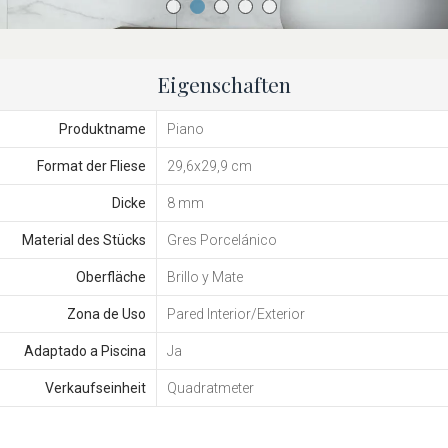
Eigenschaften
Produktname
Piano
Format der Fliese
29,6x29,9 cm
Dicke
8 mm
Material des Stücks
Gres Porcelánico
Oberfläche
Brillo y Mate
Zona de Uso
Pared Interior/Exterior
Adaptado a Piscina
Ja
Verkaufseinheit
Quadratmeter