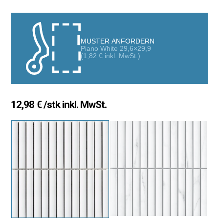
funktionale Dekorationslösung aus hochwertigem
Feinsteinzeug. Sein Kit-Kat-Format verleiht Dynamik, Helligkeit
und visuelle Tiefe und wertet jeden Raum mit einem modernen,
anspruchsvollen Stil auf.
MUSTER ANFORDERN
Piano White 29,6×29,9
(
1,82
€
inkl. MwSt.)
Ideal für Böden und Wände in Bädern und Küchen
Dank seiner Widerstandsfähigkeit und Vielseitigkeit eignet sich
dieses Mosaik perfekt für die Verkleidung von Wänden und
Böden in Küchen und Badezimmern. Die pflegeleichte Oberfläche
12,98
€
/stk inkl. MwSt.
sorgt für einfache Reinigung und eine zeitgemäße Optik, ideal für
moderne Innenarchitekturprojekte.
Vorteile des Mosaik Kit-Kat Piano 29,6×29,9 cm
Hochwertiges, langlebiges Feinsteinzeug.
Kit-Kat-Design für Bewegung, Licht und Charakter.
Pflegeleicht und einfach zu reinigen.
Geeignet für Wände und Böden im Innen- und Außenbereich.
Zeitgenössischer Stil mit starkem ästhetischem Effekt.