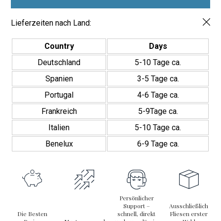
Interiores
Verwandeln Sie Ihre Räume
Menge
Lieferzeiten nach Land:
Das
Porcelánico Mármol Alba 20×20
ist zweifellos mehr als
nur eine Fliese. Es ist eine dekorative Lösung, die dazu entworfen
wurde, die Ästhetik von Innenräumen zu verbessern. Darüber
Country
Days
hinaus macht ihr zeitloses Design und ihre Widerstandsfähigkeit
Deutschland
5-10 Tage ca.
sie zur perfekten Wahl für alle, die Stil und Funktionalität
schätzen. Geben Sie Ihren Innenräumen einen einzigartigen und
Spanien
3-5 Tage ca.
raffinierten Touch mit dieser Fliese, die Ihre Räume zweifellos
Portugal
4-6 Tage ca.
makellos erstrahlen lässt.
Frankreich
5-9Tage ca.
Italien
5-10 Tage ca.
Benelux
6-9 Tage ca.
Persönlicher
Support –
Ausschließlich
Die Besten
schnell, direkt
Fliesen erster