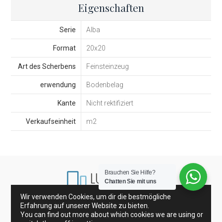
Eigenschaften
Serie
Alba
Format
20x20
Art des Scherbens
Feinsteinzeug
erwendung
Bodenbelag
Kante
Nicht rektifiziert
Verkaufseinheit
m2
Brauchen Sie Hilfe?
Chatten Sie mit uns
Wir verwenden Cookies, um dir die bestmögliche
Erfahrung auf unserer Website zu bieten.
Porzellanfliesen und Wandfliesen
Glasfliesen
You can find out more about which cookies we are using or
Dekoration