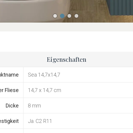
Eigenschaften
uktname
Sea 14,7x14,7
r Fliese
14,7 x 14,7 cm
Dicke
8 mm
stigkeit
Ja. C2 R11