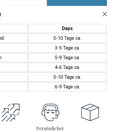
Azulejo
 Verleihen Sie Ihren Räumen mit dieser Serie von
Porcelánico
en Hauch von Klasse.
Menge
:
4,7 werden Ihre Projekte auf das höchste Niveau von
Days
gehoben und verbinden zeitgemäßes Design mit
bigkeit.
nd
5-10 Tage ca.
3-5 Tage ca.
h
5-9 Tage ca.
4-6 Tage ca.
5-10 Tage ca.
6-9 Tage ca.
Persönlicher