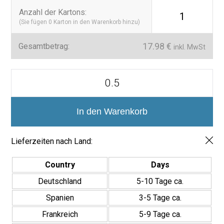
eignet sich hervorragend für stark frequentierte Bereiche wie
Anzahl der Kartons
:
1
Küchen und Bäder.
(Sie fügen
0
Karton in den Warenkorb hinzu)
Einfache Installation und Wartung:
Dank ihrer
rechteckigen Form und glatten Oberfläche ist die Installation
17.98
€
Gesamtbetrag:
inkl. MwSt
unkompliziert. Darüber hinaus erleichtert das craquelierte
Finish die Reinigung, was sie zur idealen Wahl für stark
Serie
frequentierte Räume macht.
Crackle
Azulejo
Verwandeln Sie Ihren Raum mit der Crackle Fliese 7,5×30 cm:
7.5x30
Diese Fliese verschönert nicht nur, sondern bietet auch
Menge
In den Warenkorb
Haltbarkeit und Funktionalität. Sie ist perfekt für diejenigen, die
eine Wandverkleidung suchen, die Design und Widerstand
vereint. Mit ihrer einzigartigen Ästhetik ist sie ideal, um jeden
Lieferzeiten nach Land:
Bereich Ihres Hauses oder Geschäfts zu aktualisieren.
Country
Days
Kategorien:
Badezimmerfliesen, Küchenfliesen, Keramische
Verkleidungen
Deutschland
5-10 Tage ca.
Tags:
Craquelierte Fliesen, 7,5×30 Fliesen, Vintage-Fliesen,
Spanien
3-5 Tage ca.
Keramische Verkleidungen, Wandfliesen
Frankreich
5-9 Tage ca.