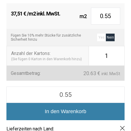
37,51
€
/m2 inkl. MwSt.
m2
Fügen Sie 10% mehr Stücke für zusätzliche
Yes
Nein
Sicherheit hinzu
Anzahl der Kartons
:
1
(Sie fügen
0
Karton in den Warenkorb hinzu)
20.63
€
Gesamtbetrag:
inkl. MwSt
Azulejo
Porcelánico
Brillo
Premium
-
In den Warenkorb
Colección
Zellige
12x12
Lieferzeiten nach Land: