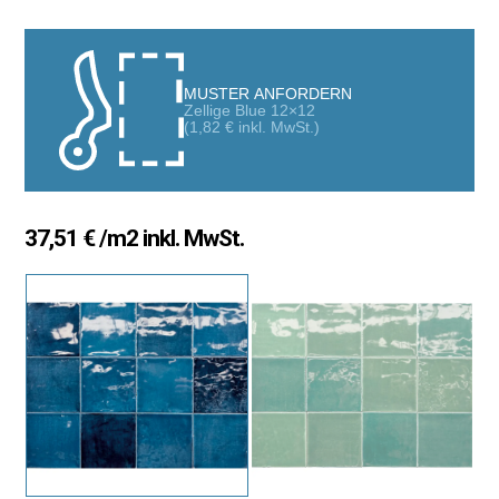
unregelmäßigen Kanten und einem intensiven Glanz sowie
Farben, inspiriert von handgefertigten Zellige-Fliesen, vereint mit
der zeitlosen Härte und Beständigkeit von Feinsteinzeug. In 9
luxuriösen Farben erhältlich, auch im gefragten Format 7×28 cm
MUSTER ANFORDERN
Zellige Blue 12×12
(
1,82
€
inkl. MwSt.)
37,51
€
/m2 inkl. MwSt.