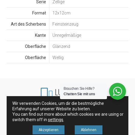
Serie
Zellige
Format
12x12cm
Art des Scherbens
Feinsteinzeug
Kante
Unregelmäßige
Oberfläche
Glänzend
Oberfläche
Wellig
Brauchen Sie Hilfe?
Chatten Sie mit uns
Wir verwenden Cookies, um dir die bestmögliche
Erfahrung auf unserer Website zu bieten.
Porzellanfliesen und Wandfliesen
Glasfliesen
You can find out more about which cookies we are using or
Dekoration
switch them off in
settings
.
Akzeptieren
Ablehnen