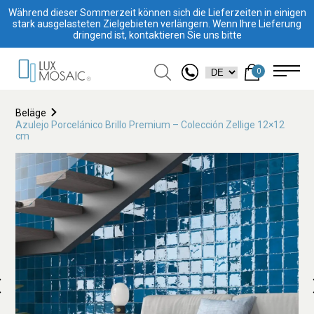
Während dieser Sommerzeit können sich die Lieferzeiten in einigen
stark ausgelasteten Zielgebieten verlängern. Wenn Ihre Lieferung
dringend ist, kontaktieren Sie uns bitte
0
Beläge
Azulejo Porcelánico Brillo Premium – Colección Zellige 12×12
cm