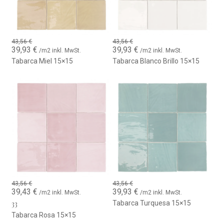
43,56
€
43,56
€
Ursprünglicher
Aktueller
Ursprünglicher
Aktueller
39,93
€
39,93
€
/m2 inkl. MwSt.
/m2 inkl. MwSt.
Preis
Preis
Preis
Preis
Tabarca Miel 15×15
Tabarca Blanco Brillo 15×15
war:
ist:
war:
ist:
43,56 €
39,93 €.
43,56 €
39,93 €.
43,56
€
43,56
€
Ursprünglicher
Aktueller
Ursprünglicher
Aktueller
39,43
€
39,93
€
/m2 inkl. MwSt.
/m2 inkl. MwSt.
Preis
Preis
Preis
Preis
33
Tabarca Turquesa 15×15
war:
ist:
war:
ist:
43,56 €
39,43 €.
43,56 €
39,93 €.
Tabarca Rosa 15×15