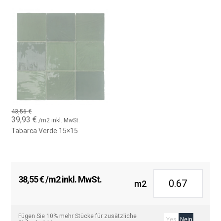
43,56
€
Ursprünglicher
Aktueller
39,93
€
/m2 inkl. MwSt.
Preis
Preis
Tabarca Verde 15×15
war:
ist:
43,56 €
39,93 €.
38,55
€
/m2 inkl. MwSt.
m2
Fügen Sie 10% mehr Stücke für zusätzliche
Yes
Nein