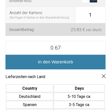
Sicherheit hinzu
Anzahl der Kartons
:
1
(Sie fügen
0
Karton in den Warenkorb hinzu)
25.83
€
Gesamtbetrag:
inkl. MwSt
Azulejos
Efecto
Zellige
-
Tabarca
In den Warenkorb
Brillo
15x15
cm
Lieferzeiten nach Land:
Menge
Country
Days
Deutschland
5-10 Tage ca.
Spanien
3-5 Tage ca.