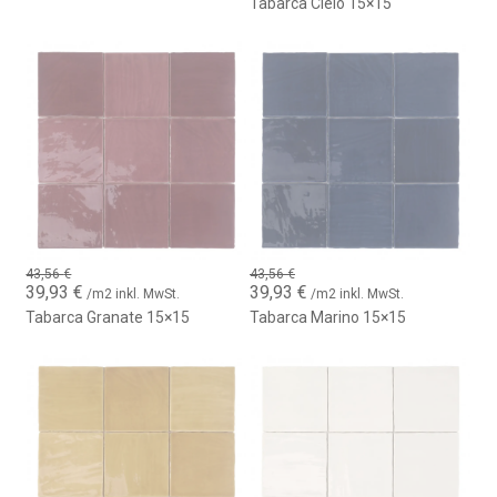
Tabarca Cielo 15×15
war:
ist:
43,56 €
39,93 €.
43,56
€
43,56
€
Ursprünglicher
Aktueller
Ursprünglicher
Aktueller
39,93
€
39,93
€
/m2 inkl. MwSt.
/m2 inkl. MwSt.
Preis
Preis
Preis
Preis
Tabarca Granate 15×15
Tabarca Marino 15×15
war:
ist:
war:
ist:
43,56 €
39,93 €.
43,56 €
39,93 €.