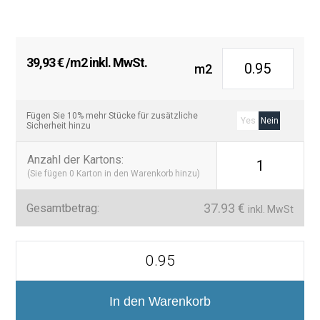
Empfohlene Einsatzbereiche
Innenverkleidung von Schwimmbecken.
39,93
€
/m2 inkl. MwSt.
Private und öffentliche Pools.
m2
Pooltreppen.
Poolumrandungen.
Fügen Sie 10% mehr Stücke für zusätzliche
Yes
Nein
Sicherheit hinzu
Spa- und Wellnessbereiche.
Außenduschen.
Anzahl der Kartons
:
1
(Sie fügen
0
Karton in den Warenkorb hinzu)
Hotels und Ferienanlagen.
Feuchtigkeitsbelastete Außenbereiche.
37.93
€
Gesamtbetrag:
inkl. MwSt
Die Komplettlösung für moderne
Poolanlagen
Mosaico
porcelánico
Tahiti
Mit der
Tahiti Serie 14,7×14,7 cm
lassen sich hochwertige
14,7x14,7
Poolkonzepte mit einheitlicher Optik realisieren. Die Kombination
cm
In den Warenkorb
aus glänzenden und rutschhemmenden Oberflächen ermöglicht
acabado
funktionale und ästhetische Lösungen für jeden Bereich rund um