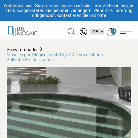
Während dieser Sommerzeit können sich die Lieferzeiten in einigen
stark ausgelasteten Zielgebieten verlängern. Wenn Ihre Lieferung
dringend ist, kontaktieren Sie uns bitte
0
Schwimmbäder
Mosaico porcelánico Tahiti 14,7×14,7 cm acabado
Brillante/Antideslizante