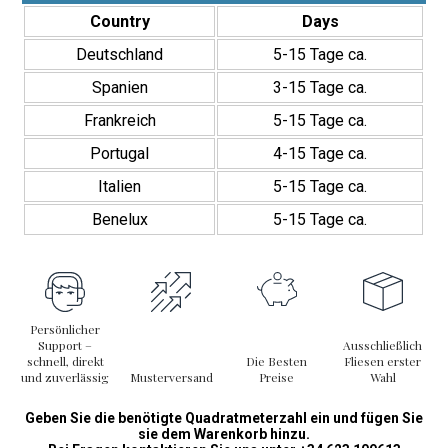
Brillante/Antideslizante
Country
Days
den Pool.
Menge
Deutschland
5-15 Tage ca.
Entdecken Sie die Tahiti Serie von Lux Mosaic und gestalten Sie
außergewöhnliche Wasserlandschaften mit der Qualität von
Spanien
3-15 Tage ca.
Feinsteinzeug.
Frankreich
5-15 Tage ca.
Portugal
4-15 Tage ca.
Italien
5-15 Tage ca.
Benelux
5-15 Tage ca.
Persönlicher
Support –
Ausschließlich
schnell, direkt
Die Besten
Fliesen erster
und zuverlässig
Musterversand
Preise
Wahl
Geben Sie die benötigte Quadratmeterzahl ein und fügen Sie
sie dem Warenkorb hinzu.