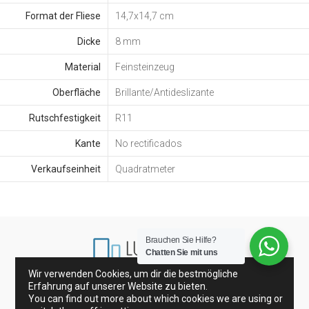
Format der Fliese
14,7x14,7 cm
Dicke
8 mm
Material
Feinsteinzeug
Oberfläche
Brillante/Antideslizante
Rutschfestigkeit
R11
Kante
No rectificados
Verkaufseinheit
Quadratmeter
Brauchen Sie Hilfe?
Chatten Sie mit uns
Wir verwenden Cookies, um dir die bestmögliche
Erfahrung auf unserer Website zu bieten.
Porzellanfliesen und Wandfliesen
Glasfliesen
You can find out more about which cookies we are using or
Dekoration