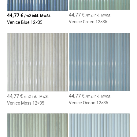
• Zwei Designs: glatt und Relief
• Kombinierbar für elegante, personalisierte Dekorationen
44,77
€
44,77
€
/m2 inkl. MwSt.
• Moderner, vielseitiger und zeitloser Stil
/m2 inkl. MwSt.
Venice Green 12×35
Venice Blue 12×35
• Ideal für Bäder, Küchen und Innenwände
44,77
€
44,77
€
/m2 inkl. MwSt.
/m2 inkl. MwSt.
Venice Ocean 12×35
Venice Moss 12×35