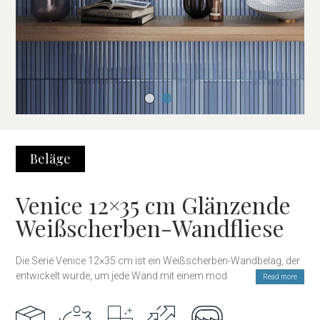
Beläge
Venice 12×35 cm Glänzende
Weißscherben-Wandfliese
Die Serie Venice 12×35 cm ist ein Weißscherben-Wandbelag, der
entwickelt wurde, um jede Wand mit einem modernen, hellen und
Read more
ausdrucksstarken Stil zu gestalten. Die glänzende Oberfläche
verstärkt das natürliche Licht und sorgt für einen eleganten,