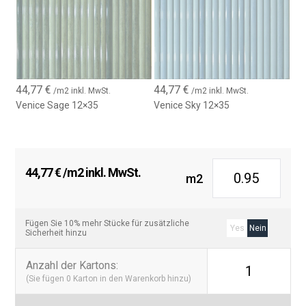
44,77
€
44,77
€
/m2 inkl. MwSt.
/m2 inkl. MwSt.
Venice Sage 12×35
Venice Sky 12×35
44,77
€
/m2 inkl. MwSt.
m2
Fügen Sie 10% mehr Stücke für zusätzliche
Yes
Nein
Sicherheit hinzu
Anzahl der Kartons
:
1
(Sie fügen
0
Karton in den Warenkorb hinzu)