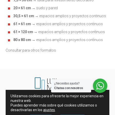
7,5 × 30 cm
→ ideal para revestimiento decorativo
20 × 61 cm
→ suelo y pared
30,5 × 61 cm
→ espacios amplios y proyectos continuos
61 × 61 cm
→ espacios amplios y proyectos continuos
61 × 120 cm
→ espacios amplios y proyectos continuos
80 x 80 cm
→ espacios amplios y proyectos continuos
Consultar para otros formatos
¿Necesitas ayuda?
Chatea con nosotros
Utilizamos cookies para ofrecerte la mejor experiencia en
Mármoles de España e Italia
nuestra web.
Porcelánicos y Azulejos
Mosaicos
Puedes aprender más sobre qué cookies utilizamos o
Encimeras de Cocina
desactivarlas en los
ajustes
.