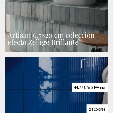
Artisan 6,5×20 cm colección
efecto Zellige Brillante
44,77
€
/m2 IVA inc.
21 colores