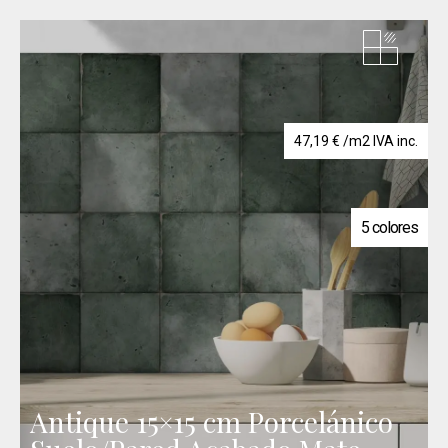
47,19
€
/m2 IVA inc.
5 colores
Antique 15×15 cm Porcelánico