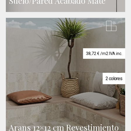
Suelo/Pared Acabado Mate
38,72
€
/m2 IVA inc.
2 colores
Arans 12×12 cm Revestimiento