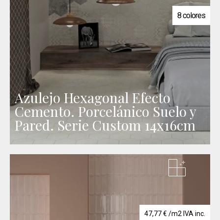
38,72 €
hasta
8 colores
41,14 €
Azulejo Hexagonal Efecto
Cemento. Porcelánico Suelo y
Pared. Serie Custom 14x16cm
47,77
€
/m2 IVA inc.