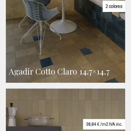
2 colores
Agadir Cotto Claro 14.7×14.7
38,84
€
/m2 IVA inc.