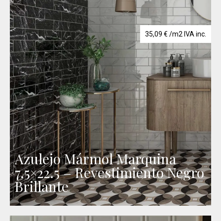
35,09
€
/m2 IVA inc.
Azulejo Mármol Marquina
7.5×22.5 – Revestimiento Negro
Brillante