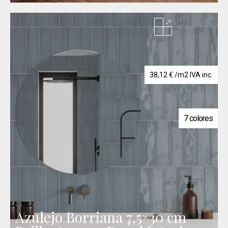
38,12
€
/m2 IVA inc.
7 colores
Azulejo Borriana 7,5×30 cm