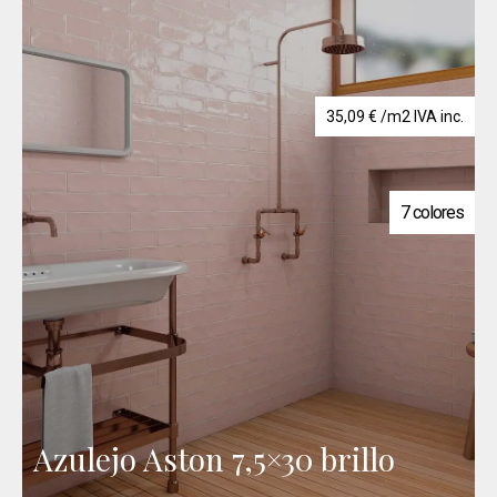
35,09
€
/m2 IVA inc.
7 colores
Azulejo Aston 7,5×30 brillo