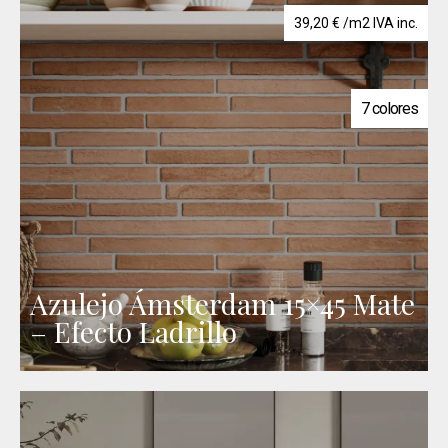
39,20
€
/m2 IVA inc.
7 colores
Azulejo Ámsterdam 15×45 Mate
– Efecto Ladrillo