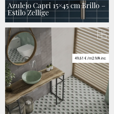
Azulejo Capri 15×45 cm Brillo –
Estilo Zellige
49,61
€
/m2 IVA inc.