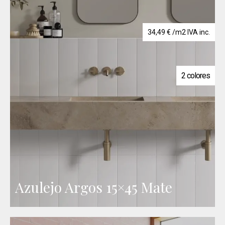
34,49
€
/m2 IVA inc.
2 colores
Azulejo Argos 15×45 Mate