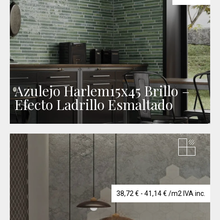
Azulejo Harlem15x45 Brillo –
Efecto Ladrillo Esmaltado
Rango
38,72
€
-
41,14
€
/m2 IVA inc.
de
precios:
desde