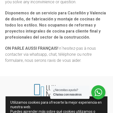
you solve any inconvinience or question.
Disponemos de un servicio para Castellón y Valencia
de diseño, de fabricación y montaje de cocinas de
todos los estilos. Nos ocupamos de reformas y
proyectos integrales de cocina para cliente final y
profesionales del sector de la construcción.
ON PARLE AUSSI FRANÇAIS!
n´hesitez-pas à nous
contacter via whatsapp, chat, téléphone ou notre
formulaire, nous serons ravis de vous aider.
¿Necesitas ayuda?
Chatea con nosotros
Utilizamos cookies para ofrecerte la mejor experiencia en
Mármoles de España e Italia
nuestra web.
Porcelánicos y Azulejos
Mosaicos
Puedes aprender más sobre qué cookies utilizamos o