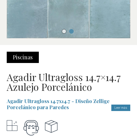
Piscinas
Agadir Ultragloss 14.7×14.7
Azulejo Porcelánico
Agadir Ultragloss 14.7x14.7 - Diseño Zellige
Porcelánico para Paredes
Leer más
Transforma tu espacio con el acabado ultrabrillante
Ultragloss
El azulejo
Agadir Ultragloss 14.7x14.7
es la opción perfecta