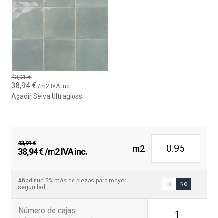
43,91
€
El
El
38,94
€
/m2 IVA inc.
precio
precio
Agadir Selva Ultragloss
original
actual
era:
es:
43,91 €.
38,94 €.
43,91
€
m2
El
El
38,94
€
/m2 IVA inc.
precio
precio
original
actual
era:
es:
Añadir un 5% más de piezas para mayor
Sí
No
seguridad:
43,91 €.
38,94 €.
Número de cajas
:
1