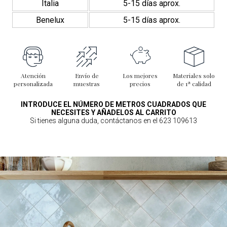
Italia
5-15 días aprox.
Benelux
5-15 días aprox.
Atención
Envío de
Los mejores
Materiales solo
personalizada
muestras
precios
de 1ª calidad
INTRODUCE EL NÚMERO DE METROS CUADRADOS QUE
NECESITES Y AÑADELOS AL CARRITO
Si tienes alguna duda, contáctanos en el 623 109613