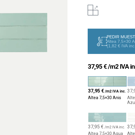
Transforma tus espacios
pieza cerámica que combin
mediterráneo. Su acabado
llenan de vida cualquier
inconfundible.
PEDIR MUES
Altea 7,5×30 A
(
1,82
€
IVA inc
Ideal para cocinas, ba
Este formato alargado 
colocación versátiles co
37,95
€
/m2 IVA in
clásicos o contemporán
carácter o una pared con 
visual impactante.
37,95
€
37,
/m2 IVA inc.
Colores vibrantes y supe
Altea 7,5×30 Anis
Alt
Azu
Disponible en una palet
neutros hasta matices vi
superficie brillante que e
para quienes buscan exc
37,95
€
37,
/m2 IVA inc.
Altea 7,5×30 Aqua
Alt