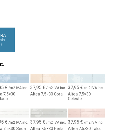
 con el encanto atemporal del
azulejo Altea 7.5x30
, una
a el brillo artesanal con la calidez del estilo
 esmaltado y su sutil relieve generan reflejos únicos que
 ambiente, aportando luminosidad y una personalidad
TRA
nis
.)
ños y paredes decorativas
de
7.5x30 cm
es perfecto para crear patrones de
mo espiga, trenzado o lineal, adaptándose a diseños
c.
eos. Ya sea en una cocina moderna, un baño con
acento decorativo, el azulejo Altea garantiza un resultado
95
€
37,95
€
37,95
€
/m2 IVA inc.
/m2 IVA inc.
/m2 IVA inc.
rficie brillante
ea 7,5×30
Altea 7,5×30 Coral
Altea 7,5×30
lado
Celeste
a de colores cuidadosamente seleccionada —desde tonos
vos y sofisticados— este revestimiento ofrece una
mula la cerámica artesanal tradicional tipo zellige, perfecta
lusividad y diseño con alma.
95
€
37,95
€
37,95
€
/m2 IVA inc.
/m2 IVA inc.
/m2 IVA inc.
ea 7,5×30 Seda
Altea 7,5×30 Perla
Altea 7,5×30 Talco