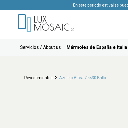
En este periodo estival se pue
Servicios / About us
Mármoles de España e Italia
Revestimientos
Azulejo Altea 7.5×30 Brillo