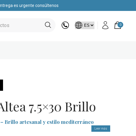
 entrega es urgente consúltenos
0
Altea 7.5×30 Brillo
 – Brillo artesanal y estilo mediterráneo
Leer más
ia en formato alargado