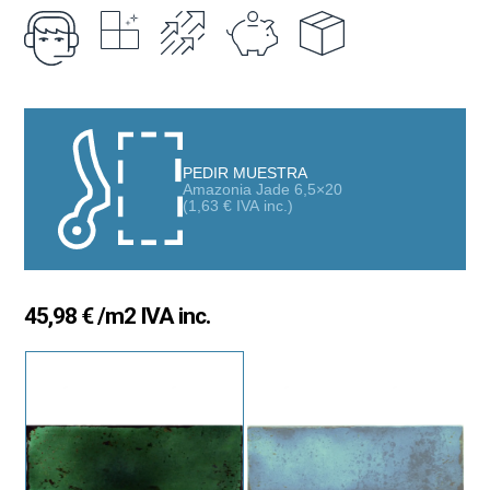
dinamismo, generando un juego de destellos y tonalidades que
llenan cualquier espacio de vida y personalidad.
Disponible en
nueve colores ultrabrillantes
, esta colección
ofrece una paleta rica y expresiva que abarca desde tonos
intensos y profundos hasta matices suaves y luminosos. Los
resultados son ambientes
llenos de energía, frescura y
elegancia contemporánea
, perfectos para quienes buscan un
PEDIR MUESTRA
Amazonia Jade 6,5×20
revestimiento con carácter propio.
(
1,63
€
IVA inc.)
Colores que transforman el espacio
Gracias a su acabado brillante y a su textura sutilmente
ondulada,
Amazonia
aporta profundidad visual y una
45,98
€
/m2 IVA inc.
sensación cambiante según la iluminación. Ideal para
cocinas,
baños o zonas decorativas
, su superficie capta y refleja la luz
creando ambientes únicos y acogedores.
La colección está disponible en los formatos
6,5 × 20 cm
y
12,5
× 12,5 cm
, lo que permite combinar piezas y jugar con
composiciones creativas.
Amazonia
es una propuesta actual,
atrevida y llena de estilo: una invitación a experimentar con el