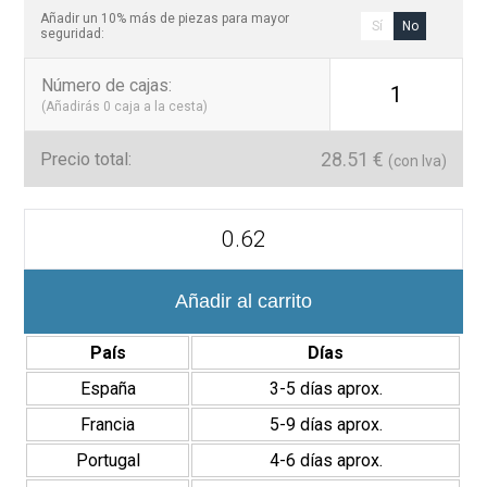
Añadir un 10% más de piezas para mayor
Sí
No
seguridad:
Número de cajas
:
1
(Añadirás
0
caja a la cesta)
28.51
€
Precio total:
(con Iva)
Amazonia
6,5x20
cm
Revestimiento
Pasta
Añadir al carrito
Blanca
Acabado
País
Días
Brillo
cantidad
España
3-5 días aprox.
Francia
5-9 días aprox.
Portugal
4-6 días aprox.