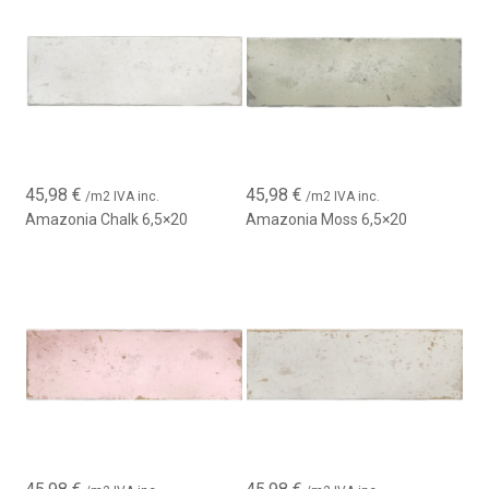
45,98
€
45,98
€
/m2 IVA inc.
/m2 IVA inc.
Amazonia Chalk 6,5×20
Amazonia Moss 6,5×20