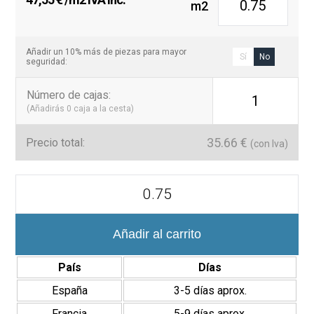
natural.
m2
Permite múltiples combinaciones con piezas decorativas.
Solución perfecta para renovar cocinas o baños con un
Añadir un 10% más de piezas para mayor
Sí
No
aire vintage y lleno de encanto.
seguridad:
Número de cajas
:
1
(Añadirás
0
caja a la cesta)
35.66
€
Precio total:
(con Iva)
Azulejo
Pared
Brillo
Antiga
6,9x24
Añadir al carrito
cm
cantidad
País
Días
España
3-5 días aprox.
Francia
5-9 días aprox.