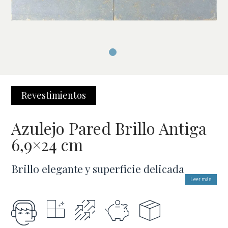
Revestimientos
Azulejo Pared Brillo Antiga
6,9×24 cm
Brillo elegante y superficie delicada
Leer más
Gracias a su esmalte de alto brillo, este azulejo multiplica la
luminosidad en los espacios y genera un efecto visual que los
hace más amplios. Su tacto suave y los sutiles matices del
acabado le aportan un aire refinado y artesanal, ideal para