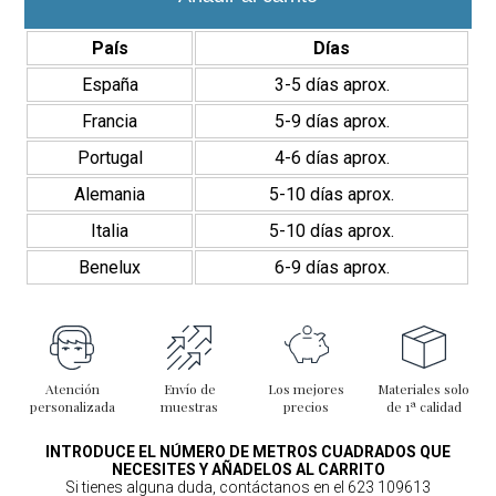
20x20
cm
País
Días
cantidad
España
3-5 días aprox.
Francia
5-9 días aprox.
Portugal
4-6 días aprox.
Alemania
5-10 días aprox.
Italia
5-10 días aprox.
Benelux
6-9 días aprox.
Atención
Envío de
Los mejores
Materiales solo
personalizada
muestras
precios
de 1ª calidad
INTRODUCE EL NÚMERO DE METROS CUADRADOS QUE
NECESITES Y AÑADELOS AL CARRITO
Si tienes alguna duda, contáctanos en el 623 109613