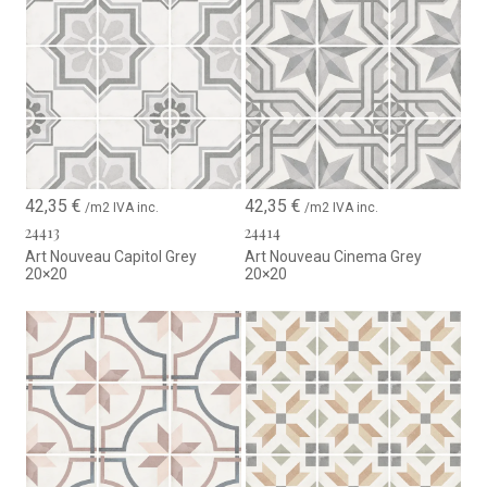
un carácter exclusivo a cualquier estancia.
Gracias a su fabricación en gres porcelánico, conserva toda su
belleza con el paso del tiempo, ofreciendo una solución
decorativa elegante, resistente y de fácil mantenimiento para
proyectos de larga duración.
42,35
€
42,35
€
/m2 IVA inc.
/m2 IVA inc.
24413
24414
Art Nouveau Capitol Grey
Art Nouveau Cinema Grey
20×20
20×20