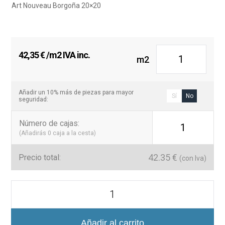
Art Nouveau Borgoña 20×20
42,35
€
/m2 IVA inc.
m2
Añadir un 10% más de piezas para mayor
Sí
No
seguridad:
Número de cajas
:
1
(Añadirás
0
caja a la cesta)
42.35
€
Precio total:
(con Iva)
Azulejo
Porcelánico
Hidráulico
Art
Nouveau
Añadir al carrito