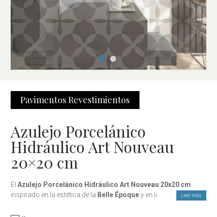
Pavimentos
Revestimientos
Azulejo Porcelánico
Hidráulico Art Nouveau
20×20 cm
El
Azulejo Porcelánico Hidráulico Art Nouveau 20x20 cm
inspirado en la estética de la
Belle Époque
y en las formas
Leer más
orgánicas del movimiento
Art Nouveau
, aporta un estilo
sofisticado, decorativo y atemporal a cualquier espacio.