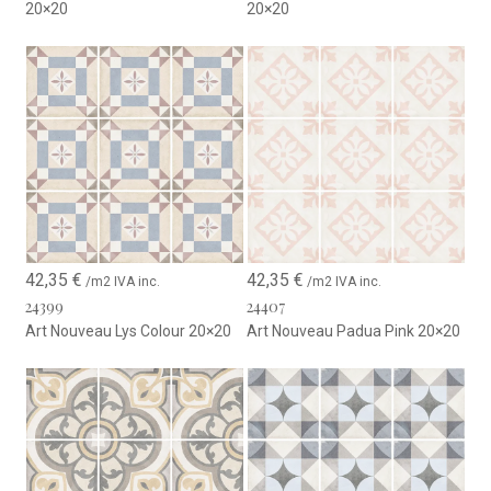
20×20
20×20
42,35
€
42,35
€
/m2 IVA inc.
/m2 IVA inc.
24399
24407
Art Nouveau Lys Colour 20×20
Art Nouveau Padua Pink 20×20