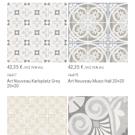
42,35
€
42,35
€
/m2 IVA inc.
/m2 IVA inc.
24417
24405
Art Nouveau Karlsplatz Grey
Art Nouveau Music Hall 20×20
20×20