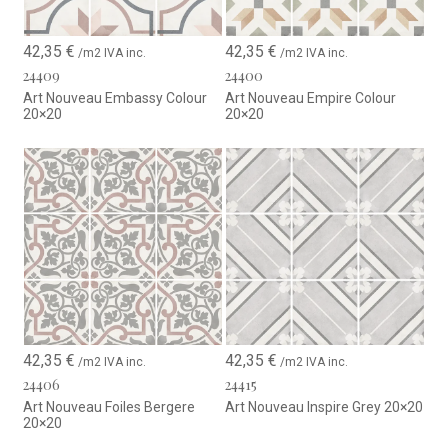
42,35
€
42,35
€
/m2 IVA inc.
/m2 IVA inc.
24409
24400
Art Nouveau Embassy Colour
Art Nouveau Empire Colour
20×20
20×20
42,35
€
42,35
€
/m2 IVA inc.
/m2 IVA inc.
24406
24415
Art Nouveau Foiles Bergere
Art Nouveau Inspire Grey 20×20
20×20